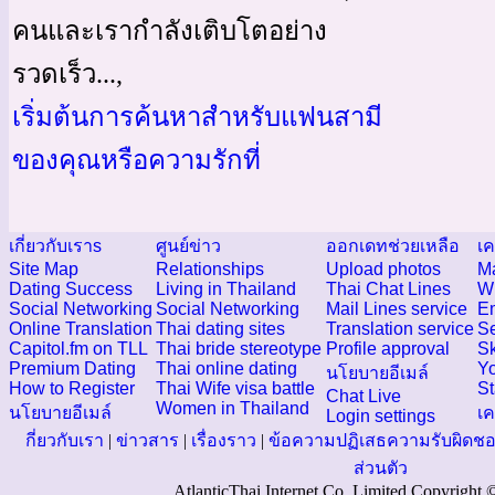
คนและเรากำลังเติบโตอย่าง
รวดเร็ว...,
เริ่มต้นการค้นหาสำหรับแฟนสามี
ของคุณหรือความรักที่
เกี่ยวกับเราs
ศูนย์ข่าว
ออกเดทช่วยเหลือ
เค
Site Map
Relationships
Upload photos
Ma
Dating Success
Living in Thailand
Thai Chat Lines
Wh
Social Networking
Social Networking
Mail Lines service
Em
Online Translation
Thai dating sites
Translation service
Se
Capitol.fm on TLL
Thai bride stereotype
Profile approval
Sk
Premium Dating
Thai online dating
Yo
นโยบายอีเมล์
How to Register
Thai Wife visa battle
S
Chat Live
Women in Thailand
นโยบายอีเมล์
เค
Login settings
กี่ยวกับเรา
|
ข่าวสาร
|
เรื่องราว
|
ข้อความปฏิเสธความรับผิดช
ส่วนตัว
AtlanticThai Internet Co. Limited Copyright 