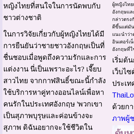
ผู้หญิงไท
หญิงไทยที่สนใจในการนัดพบกับ
อังกฤษแล
ชาวต่างชาติ
กล่าวตรงก
ดีขึ้นแต่ม
ในการวิจัยเกี่ยวกับผู้หญิงไทยได้มี
แนะนำว่าค
อินเตอร์เ
การยืนยันว่าชายชาวอังกฤษเป็นที่
อังกฤษที่
ชื่นชอบเมื่อพูดถึงความรักและการ
เริ่มต
แต่งงาน นี่เป็นเพราะอะไร? เจี๊ยบ
เว็บไซต
สาวไทย จากกาฬสินธิ์ขณะนี้กำลัง
ประเท
ใช้บริการหาคู่ทางออนไลน์เพื่อหา
ThaiLo
คนรักในประเทศอังกฤษ 'พวกเขา
ด้วยกา
เป็นสุภาพบุรุษและค่อนข้างจะ
ภาพผู้
สุภาพ ดิฉันอยากจะใช้ชีวิตใน