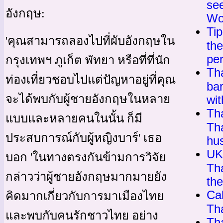
see
อังกฤษ:
Wo
Tip
'คุณสามารถลองไปที่ผับอังกฤษใน
the
per
กรุงเทพฯ ภูเก็ต พัทยา หรือที่ที่นัก
Th
ท่องเที่ยวชอบไปแต่ปัญหาอยู่ที่คุณ
bar
จะได้พบกับผู้ชายอังกฤษในหลาย
wit
Th
แบบและหลายคนในนั้น ก็มี
Th
ประสบการณ์กับผู้หญิงบาร์' เธอ
hu
UK
บอก 'ในทางตรงกันข้ามการวิจัย
Th
กล่าวว่าผู้ชายอังกฤษมากมายยัง
th
Cal
คิดมากเกี่ยวกับการมาเมืองไทย
Th
และพบกับคนรักชาวไทย อย่าง
Th