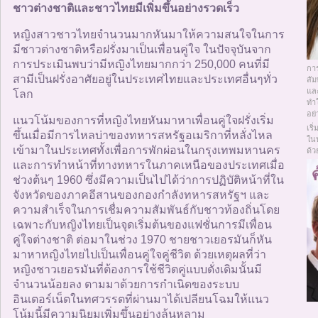
ติดต่อเรา
ชาวต่างชาติและชาวไทยมีเพิ่มขึ้นอย่างรวดเร็ว
หญิงสาวชาวไทยจำนวนมากหันมาให้ความสนใจในการ
ผู้ใช้ออนไลน์
มีชาวต่างชาติหรือฝรั่งมาเป็นเพื่อนคู่ใจ ในปัจจุบันจาก
การประเมินพบว่ามีหญิงไทยมากกว่า 250,000 คนที่มี
กา
สามีเป็นฝรั่งอาศัยอยู่ในประเทศไทยและประเทศอื่นๆทั่ว
สัม
ผู้หญิงออนไลน์
แล
โลก
ทำใ
อย
แนวโน้มของการที่หญิงไทยหันมาหาเพื่อนคู่ใจฝรั่งเริ่ม
เริ
ขึ้นเมื่อมีการไหลบ่าของทหารสหรัฐอเมริกาที่หลั่งไหล
ผู้ชายออนไลน์
ใน
เข้ามาในประเทศทั้งเพื่อการพักผ่อนในกรุงเทพมหานคร
ด้ว
และการทำหน้าที่ทางทหารในภาคเหนือของประเทศเมื่อ
ช่วงต้นๆ 1960 ซึ่งมีความเป็นไปได้ว่าการปฏิบัติหน้าที่ใน
จังหวัดของภาคอีสานของกองกำลังทหารสหรัฐฯ และ
ความสำเร็จในการเชื่มความสัมพันธ์กับชาวท้องถิ่นโดย
เฉพาะกับหญิงไทยเป็นจุดเริ่มต้นของแฟชั่นการมีเพื่อน
คู่ใจต่างชาติ ต่อมาในช่วง 1970 ชายชาวเยอรมันก็หัน
มาหาหญิงไทยไปเป็นเพื่อนคู่ใจคู่ชีวิต ด้วยเหตุผลที่ว่า
หญิงชาวเยอรมันที่ต้องการใช้ชีวิตคู่แบบดั่งเดิมนั้นมี
จำนวนน้อยลง ตามมาด้วยการกำเนิดของระบบ
อินเตอร์เน็ตในทศวรรตที่ผ่านมาได้เปลียนโฉมให้แนว
โน้มนี้มีความนิยมเพิ่มขึ้นอย่างล้นหลาม