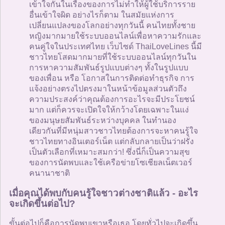
เข้าใจกันในเรื่องของการไม่ทำให้ผู้ใช้บริการราย
อื่นเข้าใจผิด อย่างไรก็ตาม ในสมัยแห่งการ
เปลี่ยนแปลงของโลกอย่างทุกวันนี้ คนไทยทั้งชาย
หญิงมากมายใช้ระบบออนไลน์เพื่อหาความรักและ
คนคู่ใจในประเทศไทย เว็บไซด์ ThaiLoveLines นี้มี
ชาวไทยโสดมากมายที่ใช้ระบบออนไลน์ทุกวันใน
การหาความสัมพันธ์รูปแบบต่างๆ ทั้งในรูปแบบ
ของเพื่อน หรือ โอกาสในการติดต่อทำธุรกิจ การ
แจ้งอย่างตรงไปตรงมาในหน้าข้อมูลส่วนตัวถึง
ความประสงค์ว่าคุณต้องการอะไรจะมีประโยชน์
มาก แต่ก็ควรจะเปิดใจให้กว้างโดยเฉพาะในแง่
ของมนุษยสัมพันธ์ระหว่างบุคคล ในทำนอง
เดียวกันที่มีหนุ่มสาวชาวไทยต้องการจะหาคนรู้ใจ
ชาวไทยทางอินเตอร์เน็ต แต่กลับกลายเป็นว่าฝรั่ง
เป็นตัวเลือกที่เหมาะสมกว่า! ซึ่งนี่ก็เป็นความสุข
ของการนัดพบและใช้เครือข่ายโซเชียลเน็ตเวอร์
คนานาชาติ
เมื่อคุณได้พบกับคนรู้ใจชาวต่างชาติแล้ว - อะไร
จะเกิดขึ้นต่อไป?
ขั้นต่อไปก็คือการนัดพบเขาหรือเธอ โดยทั่วไปจะเกิดขึ้น