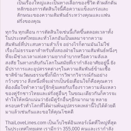
เป็นเรื่องใหญ่และเป็นทางเลือกของชีวิต ตัวผลักดัน
หลักของการตัดสินใจนี้คือความแข็งแกร่งและ
ลักษณะของความสัมพันธ์ระหว่างคุณและแฟน
ฝรั่งของคุณ
ทุกวัน ทุกเดือน การตัดสินใจเช่นนี้เกิดขึ้นตลอดเวลาทั้ง
ในประเทศไทยและทั่วโลกอันเป็นผลมาจากความ
สัมพันธ์ที่ประสบความสำเร็จ อย่างไรก็ตามมันเไม่ใช่
เรื่องไม่ธรรมดาสำหรับทั้งสองฝ่ายในความสัมพันธ์หนึ่งๆ
ที่จะมีช่วงเวลาแห่งความยากลำบากหรือความลังเล
สงสัย ในทางกลับกันโลกในสมัยที่เรากำลังอาศัยอยู่นี้ ยัง
มีปราการและอุปสรรคต่างๆในความสัมพันธ์ข้ามเชื้อ
ชาติข้ามวัฒนธรรมซึ่งก็มีการวิพากวิจารณ์กันอย่าง
กว้างขวาง สิ่งหนึ่งที่จะฝากเป็นข้อเตือนใจก็คือคุณควร
ต้องเผื่อใจทำความรู้จักคุ้นเคยกับเรื่องราวความล้มเหลว
ของคู่รักชาวไทยและฝรั่งคู่อื่นๆ ในขณะเดียวกันก็ควรจะ
ทำใจให้หนักแน่นว่ายังมีคู่รักอื่นๆอีกมากมาย หลาย
ครอบครัวทั่วโลกที่ได้ผ่านพ้นอุปสรรคเหล่านี้ไปได้ด้วยดี
มาแล้วเช่นกันและขอให้คุณโชคดี
ThaiLoveLines.com เป็นเว็บไซต์อินเทอร์เน็ตที่ใหญ่ที่สุด
ในประเทศไทยเดท เรามีกว่า 355,000 คนและเรากำลัง