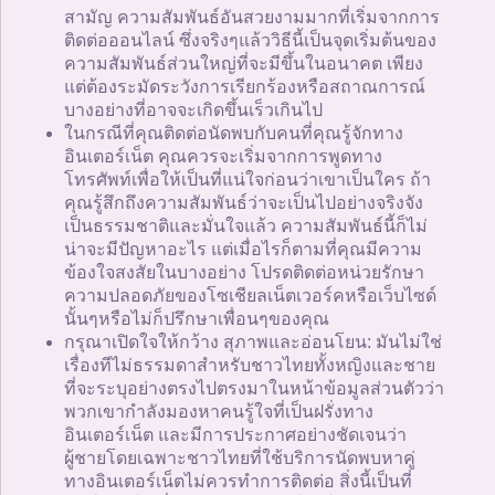
สามัญ ความสัมพันธ์อันสวยงามมากที่เริ่มจากการ
ติดต่อออนไลน์ ซึ่งจริงๆแล้ววิธีนี้เป็นจุดเริ่มต้นของ
ความสัมพันธ์ส่วนใหญ่ที่จะมีขึ้นในอนาคต เพียง
แต่ต้องระมัดระวังการเรียกร้องหรือสถาณการณ์
บางอย่างที่อาจจะเกิดขึ้นเร็วเกินไป
ในกรณีที่คุณติดต่อนัดพบกับคนที่คุณรู้จักทาง
อินเตอร์เน็ต คุณควรจะเริ่มจากการพูดทาง
โทรศัพท์เพื่อให้เป็นที่แน่ใจก่อนว่าเขาเป็นใคร ถ้า
คุณรู้สึกถึงความสัมพันธ์ว่าจะเป็นไปอย่างจริงจัง
เป็นธรรมชาติและมั่นใจแล้ว ความสัมพันธ์นี้ก็ไม่
น่าจะมีปัญหาอะไร แต่เมื่อไรก็ตามที่คุณมีความ
ข้องใจสงสัยในบางอย่าง โปรดติดต่อหน่วยรักษา
ความปลอดภัยของโซเชียลเน็ตเวอร์คหรือเว็บไซด์
นั้นๆหรือไม่ก็ปรึกษาเพื่อนๆของคุณ
กรุณาเปิดใจให้กว้าง สุภาพและอ่อนโยน: มันไม่ใช่
เรื่องทีไม่ธรรมดาสำหรับชาวไทยทั้งหญิงและชาย
ที่จะระบุอย่างตรงไปตรงมาในหน้าข้อมูลส่วนตัวว่า
พวกเขากำลังมองหาคนรู้ใจที่เป็นฝรั่งทาง
อินเตอร์เน็ต และมีการประกาศอย่างชัดเจนว่า
ผู้ชายโดยเฉพาะชาวไทยที่ใช้บริการนัดพบหาคู่
ทางอินเตอร์เน็ตไม่ควรทำการติดต่อ สิ่งนี้เป็นที่