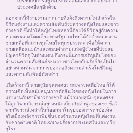
เปรียบกับการอยู่ในประเทศอื่นและอากาศยังดีกว่า
ประเทศอื่นๆอีกด้วย!
นอกจากนี้มีรายงานมากมายที่แจ้งถึงความไม่สำเร็จใน
ชีวิตแต่งงานและความสัมพันธ์ระหว่างหญิงไทยและชาว
ต่างชาติ ซึ่งทำให้หญิงไทยเหล่านี้ต้องใช้ชีวิตอยู่กับความ
หวาดระแวงโดดเดี่ยว ทางรัฐบาลไทยได้จัดตั้งหน่วยงาน
ช่วยเหลือที่สถานฑูตไทยในทุกๆประเทศ เพื่อให้ความ
ช่วยเหลือแนะนำและตอบคำถามแก่หญิงไทยที่ประสบ
ปัญหาชีวิตคู่ในต่างแดน ถึงกระนั้นการเจริญเติบโตของ
จำนวนความสัมพันธ์ระหว่างชาวไทยกับฝรั่งก็ยังเป็นไป
อย่างท่วมท้น จากการบอกต่อถึงความสำเร็จในชีวิตคู่
และความสัมพันธ์ดังกล่าว
เมื่อเร็วมานี้ นายสุนัย จุลพงศธร สส.พรรคเพื่อไทย ก็ให้
ความคิดเห็นสนับสนุนการตัดสินใจของหญิงไทยในการ
แต่งงานกับสามีชาวต่างชาติ แม้ว่านายสุนัย จุลพงศธร
ได้ถูกวิพากวิจารณ์อย่างหนักเกี่ยวกับคำพูดของเขา ข้อวิ
พากวิจารณ์เหล่านั้นก็ออกมาในรูปของการหาข้อเท็จ
จริงเบื้องหลังการเพิ่มขึ้นของจำนวนหญิงไทยที่แต่งงาน
กับชาวต่างชาติ โดยเฉพาะฝรั่งจากประเทศในแถบทวีป
ยุโรป