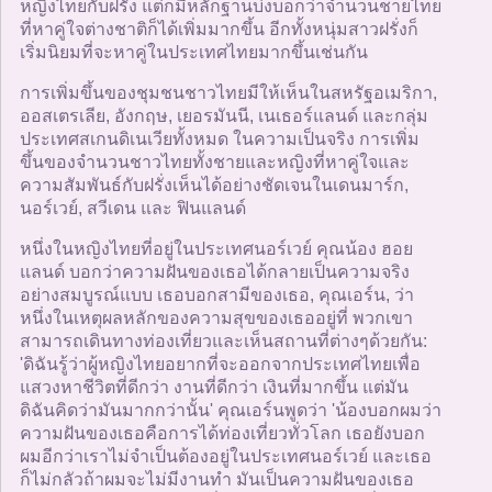
หญิงไทยกับฝรั่ง แต่ก็มีหลักฐานบ่งบอกว่าจำนวนชายไทย
ที่หาคู่ใจต่างชาติก็ได้เพิ่มมากขึ้น อีกทั้งหนุ่มสาวฝรั่งก็
เริ่มนิยมที่จะหาคู่ในประเทศไทยมากขึ้นเช่นกัน
การเพิ่มขึ้นของชุมชนชาวไทยมีให้เห็นในสหรัฐอเมริกา,
ออสเตรเลีย, อังกฤษ, เยอรมันนี, เนเธอร์แลนด์ และกลุ่ม
ประเทศสเกนดิเนเวียทั้งหมด ในความเป็นจริง การเพิ่ม
ขึ้นของจำนวนชาวไทยทั้งชายและหญิงที่หาคู่ใจและ
ความสัมพันธ์กับฝรั่งเห็นได้อย่างชัดเจนในเดนมาร์ก,
นอร์เวย์, สวีเดน และ ฟินแลนด์
หนึ่งในหญิงไทยที่อยู่ในประเทศนอร์เวย์ คุณน้อง ฮอย
แลนด์ บอกว่าความฝันของเธอได้กลายเป็นความจริง
อย่างสมบูรณ์แบบ เธอบอกสามีของเธอ, คุณเอร์น, ว่า
หนึ่งในเหตุผลหลักของความสุขของเธออยู่ที่ พวกเขา
สามารถเดินทางท่องเที่ยวและเห็นสถานที่ต่างๆด้วยกัน:
'ดิฉันรู้ว่าผู้หญิงไทยอยากที่จะออกจากประเทศไทยเพื่อ
แสวงหาชีวิตที่ดีกว่า งานที่ดีกว่า เงินที่มากขึ้น แต่มัน
ดิฉันคิดว่ามันมากกว่านั้น' คุณเอร์นพูดว่า 'น้องบอกผมว่า
ความฝันของเธอคือการได้ท่องเที่ยวทั่วโลก เธอยังบอก
ผมอีกว่าเราไม่จำเป็นต้องอยู่ในประเทศนอร์เวย์ และเธอ
ก็ไม่กลัวถ้าผมจะไม่มีงานทำ มันเป็นความฝันของเธอ