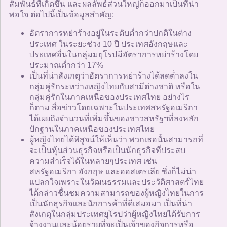
สัมพันธ์ที่เกิดขึ้น และผลลัพธ์ส่วนใหญ่ก็ออกมาเป็นที่น่า
พอใจ ต่อไปนี้เป็นข้อมูลสำคัญ:
อัตราการหย่าร้างอยู่ในระดับต่ำกว่าปกติในต่าง
ประเทศ ในระยะช่วง 10 ปี ประเทศอังกฤษและ
ประเทศอื่นในกลุ่มมยุโรปมีอัตราการหย่าร้างโดย
ประมาณต่ำกว่า 17%
เป็นที่น่าสังเกตุว่าอัตราการหย่าร้างได้ลดต่ำลงใน
กลุ่มคู่รักระหว่างหญิงไทยกับสามีต่างชาติ หรือใน
กลุ่มคู่รักในภาคเหนือของประเทศไทย อย่างไร
ก็ตาม สื่อข่าวโดยเฉพาะในประเทศสหรัฐอเมริกา
ได้เผยถึงจำนวนที่เพิ่มขึ้นของชาวสหรัฐฯที่ลงหลัก
ปักฐานในภาคเหนือของประเทศไทย
ผู้หญิงไทยได้พิสูจน์ให้เห็นว่า พวกเธอนั้นสามารถที่
จะเป็นหุ้นส่วนธุรกิจหรือเป็นนักธุรกิจที่ประสบ
ความสำเร็จได้ในหลายๆประเทศ เช่น
สหรัฐอเมริกา อังกฤษ และออสเตรเลีย ซึ่งก็ไม่น่า
แปลกใจเพราะในวัฒนธรรมและประวัติศาสตร์ไทย
ได้กล่าวชื่นชมความสามารถของผู้หญิงไทยในการ
เป็นนักธุรกิจและนักการค้าที่ดีเสมอมา เป็นที่น่า
สังเกตุในกลุ่มประเทศยุโรปว่าผู้หญิงไทยได้รับการ
จ้างงานและน้อยรายที่จะเป็นเจ้าของกิจการหรือ