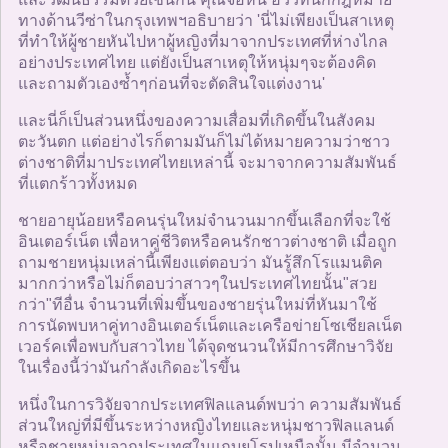
ทางด้านวีซ่าในกรุงเทพฯอธิบายว่า 'นี่ไม่เพียงเป็นสาเหตุ
ที่ทำให้ผู้ชายหันไปหาผู้หญิงที่มาจากประเทศที่ห่างไกล
อย่างประเทศไทย แต่ยังเป็นสาเหตุให้หนุ่มๆจะต้องคิด
และถามตัวเองซ้ำๆก่อนที่จะตัดสินใจแต่งงาน'
และนี่ก็เป็นส่วนหนึ่งของความเสื่อมที่เกิดขึ้นในสังคม
ตะวันตก แต่อย่างไรก็ตามมันก็ไม่ได้หมายความว่าชาว
ต่างชาติที่มาประเทศไทยเหล่านี้ จะมาจากความสัมพันธ์
ที่แตกร้าวทั้งหมด
ชายอายุน้อยหรือคนรุ่นใหม่จำนวนมากขึ้นเลือกที่จะใช้
อินเตอร์เน็ต เพื่อหาคู่ชีวิตหรือคนรักชาวต่างชาติ เมื่อถูก
ถามชายหนุ่มเหล่านี้เพียงแต่ตอบว่า มันรู้สึกโรแมนติค
มากกว่าหรือไม่ก็ตอบว่าสาวๆในประเทศไทยนั้น"สวย
กว่า"ทีอื่น จำนวนที่เพิ่มขึ้นของชายรุ่นใหม่ที่หันมาใช้
การนัดพบหาคู่ทางอินเตอร์เน็ตและเครือข่ายโซเชียลเน็ต
เวอร์คเพื่อพบกับสาวไทย ได้จุดชนวนให้มีการศึกษาวิจัย
ในเรื่องนี้ว่ามันกำลังเกิดอะไรขึ้น
หนึ่งในการวิจัยจากประเทศฟิลแลนด์พบว่า ความสัมพันธ์
ส่วนใหญ่ที่มีขึ้นระหว่างหญิงไทยและหนุ่มชาวฟิลแลนด์
หรือชายหนุ่มจากประเทศในแถบยุโรปเหนือนั้น มีจำนวน