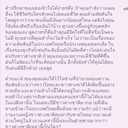
คำปรึกษาของเธอเข้าใจได้ง่ายๆคือ 'ถ้าคุณกำลังวางแผน
ทรั
ที่จะใช้ชีวิตกับใครสักคนไปตลอดชีวิต คุณห้ามตัดสินใจ
โดยดูจากว่าเขาคนนั้นมีเงินมากน้อยแค่ไหน แต่ยังไงคุณ
ก็ยังต้องคิดถึงเรื่องเงินไว้บ้าง ทุกอย่างขึ้นอยู่กับบุคคลิก
ของคุณเอง พูดง่ายๆก็คือถ้าคุณมีจิตใจที่ไม่ดีหรือเป็นคน
ไม่ดี ทุกอย่างที่คุณทำก็จะไม่สำเร็จ ไม่ว่าจะเป็นเรื่องของ
ความสัมพันธ์ในประเทศไทยหรือประเทศออสเตรเลีย ใน
เรื่องของธุรกิจก็เช่นกัน ดังนั้นมันไม่ผิดที่สาวไทยจะสนใจ
คบกับชาวต่างชาติ ถ้าคุณจนและอยากจะมีชีวิตที่ดีขึ้น
มันก็ไม่ผิดอะไรที่จะคิดอย่างนั้น อีกทั้งยังทำให้คุณได้พบ
กับคนที่ดีอีกด้วย' เธอพูด
คำแนะนำของคุณแดงให้ไว้ในช่วงที่จำนวนของความ
สัมพันธ์ระหว่างชาวไทยและชาวต่างชาติได้เพิ่มขึ้นอย่าง
ท่วมท้น และความสำเร็จนี้ได้ตกอยู่ในการเฝ้ามองของ
คนทั่วไป แต่การจับตามองของคนเหล่านี้ก็ไม่ได้มองแต่
ในแง่ดีเท่านั้น ในแต่ละปีมีชาวต่างชาติมากมายที่เดิน
ทางเข้ามาในประเทศไทยเพื่อค้นหาความรัก แม้ว่าจะมี
รายงานหญิงชาวต่างชาติคบหากับชายไทยมากมายแต่
ส่วนใหญ่ในจำนวนเหล่านี้นั้นจะเป็นฝ่ายชายมากกว่า
ชาวต่างชาติเหล่านี้เป็นใคร?