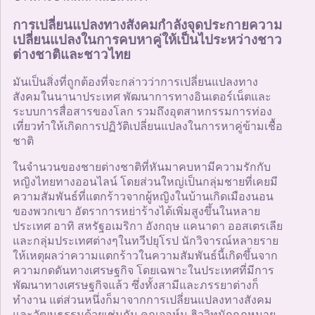
การเปลี่ยนแปลงทางสังคมกำลังจุดประกายความ
เปลี่ยนแปลงในการคบหาคู่ให้เป็นไประหว่างชาว
ต่างชาติและชาวไทย
มันเป็นสิ่งที่ถูกต้องที่จะกล่าวว่าการเปลี่ยนแปลงทาง
สังคมในนานาประเทศ พัฒนาการทางอินเตอร์เน็ตและ
ระบบการสื่อสารของโลก รวมถึงอุตสาหกรรมการท่อง
เที่ยวทำให้เกิดการปฏิวัติเปลี่ยนแปลงในการหาคู่ข้ามเชื้อ
ชาติ
ในจำนวนของชายต่างชาติที่หันมาคบหามีความรักกับ
หญิงไทยทางออนไลน์ โดยส่วนใหญ่เป็นกลุ่มชายที่เคยมี
ความสัมพันธ์ที่แตกร้าวจากผู้หญิงในบ้านเกิดเมืองนอน
ของพวกเขา อัตราการหย่าร้างได้เพิ่มสูงขึ้นในหลาย
ประเทศ อาทิ สหรัฐอเมริกา อังกฤษ แคนาดา ออสเตรเลีย
และกลุ่มประเทศต่างๆในทวีปยุโรป นักวิจารณ์หลายราย
ให้เหตุผลว่าความแตกร้าวในความสัมพันธ์นี้เกิดขึ้นจาก
ความกดดันทางเศรษฐกิจ โดยเฉพาะในประเทศที่มีการ
พัฒนาทางเศรษฐกิจแล้ว ซึ่งทั้งสามีและภรรยาต่างก็
ทำงาน แต่ส่วนหนึ่งก็มาจากการเปลี่ยนแปลงทางสังคม
และวัฒนธรรมด้วยเช่นกัน คุณจอห์น ฮิววิทนักกฎหมาย