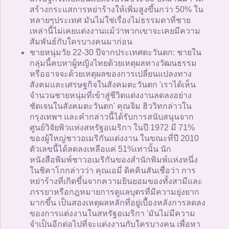
สร้างกระแสการหย่าร้างให้เพิ่มสูงขึ้นกว่า 50% ใน
หลายๆประเทศ มันไม่ใช่เรื่องไม่ธรรมดาที่ชาย
เหล่านี้ไม่เคยแต่งงานแม้ว่าพวกเขาจะเคยมีความ
สัมพันธ์กับใครบางคนมาก่อน
ชายหนุ่มวัย 22-30 ปีจากประเทศตะวันตก: ชายใน
กลุ่มนี้คบหาผู้หญิงไทยด้วยเหตุผลทางวัฒนธรรม
หรืออาจจะด้วยเหตุผลของการเปลี่ยนแปลงทาง
สังคมและเศรษฐกิจในสังคมตะวันตก 'เราได้เห็น
จำนวนชายหนุ่มที่เข้าสู่ชีวิตแต่งงานลดลงอย่าง
ชัดเจนในสังคมตะวันตก' คุณจิม ฮิววิทกล่าวใน
กรุงเทพฯ และคำกล่าวนี้ได้รับการสนับสนุนจาก
ศูนย์วิจัยพิวแห่งสหรัฐอเมริกา ในปี 1972 มี 71%
ของผู้ใหญ่ชาวอเมริกันแต่งงาน ในขณะที่ปี 2010
ตัวเลขนี้ได้ลดลงเหลือแค่ 51%เท่านั้น นัก
หนังสือพิมพ์ชาวอเมริกันของสำนักพิมพ์แห่งหนึ่ง
ในชิคาโกกล่าวว่า คุณเอมี่ ดิคคินสันเชื่อว่า การ
หย่าร้างที่เกิดขึ้นจากความยินยอมของทั้งสามีและ
ภรรยาหรือกฎหมายการดูแลบุตรที่มีความยุ่งยาก
มากขึ้น เป็นสองเหตุผลหลักที่อยู่เบื้องหลังการลดลง
ของการแต่งงานในสหรัฐอเมริกา 'มันไม่มีความ
จำเป็นอีกต่อไปที่จะแต่งงานกับใครบางคน เพื่อหา