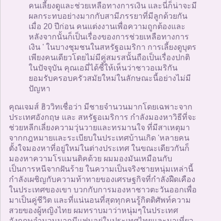
คนเลี้ยงดูและช่วยเหลือทางการเงิน และนี่ก็น่าจะมี
ผลกระทบอย่างมากกับสามีภรรยาที่มีลูกด้วยกัน
เมื่อ 20 ปีก่อน คนแต่งงานเพื่อความถูกต้องและ
หลังจากนั้นก็เป็นเรื่องของการช่วยเหลือทางการ
เงิน ' ในบางชุมชนในสหรัฐอเมริกา การเลี้ยงดูบุตร
เพียงคนเดียวโดยไม่มีคู่สมรสนั้นถือเป็นเรื่องปกติ
ในปัจจุบัน คุณเอมี่ได้ชี้ให้เห็นว่าชาวอเมริกัน
ยอมรับครอบครัวสมัยใหม่ในลักษณะนี้อย่างไม่มี
ปัญหา
คุณเจมส์ ฮิววิทเชื่อว่า มีชายจำนวนมากโดยเฉพาะจาก
ประเทศอังกฤษ และ สหรัฐอเมริการ กำลังมองหาวิธีที่จะ
ช่วยหลีกเลี่ยงความวุ่นวายและทรมานใจ ที่มีสาเหตุมา
จากกฎหมายและระเบียบในประเทศบ้านเกิด 'หลายคน
ตั้งใจมองหาที่อยู่ใหม่ในต่างประเทศ ในขณะเดียวกันก็
มองหาความโรแมนติคด้วย ผมมองมันเหมือนกับ
เป็นการหนีจากฝันร้าย ในความเป็นจริงชายหนุ่มเหล่านี้
กำลังเผชิญกับความท้าทายของเศรษฐกิจที่กำลังฝืดเคือง
ในประเทศของเขา บวกกับการมองหาชาวตะวันออกเพื่อ
มาเป็นคู่ชีวิต และที่แน่นอนที่สุดทุกคนรู้กิตติศัพท์ความ
สวยของผู้หญิงไทย ผมทราบมาว่าหนุ่มๆในประเทศ
อังกฤษจำนวนมากมีแฟนอยู่ในประเทศไทยและมาเที่ยว