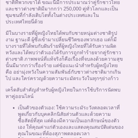
ชาติที่พวกเขาได้ ขณะนี้มีการประมาณว่าคู่รักชาวไทย
และชาวต่างชาติมีมากกว่า 250,000 คู่ทั่วโลกและเป็น
ชุมชนที่กำลังเติบโตทั้งในต่างประเทศและใน
ประเทศไทยนี่ด้วย
มีในบางรายที่ผู้หญิงไทยได้พบกับชายหนุ่มต่างชาติรูป
งาม ฐานะดี ผู้ซึ่งเข้ามาเปลี่ยนชีวิตของพวกเธอ แต่ก็มี
บางรายที่ได้พบกับฝันร้ายที่ผู้หญิงไทยที่ได้รับความผิด
หวังและได้พบว่าตัวเองได้รับการถูกทำร้ายจากคู่รักชาว
ต่างชาติ ภาพพจน์ที่แท้จริงก็คือเรื่องที่จบลงด้วยความสุข
นั้นมีมากกว่าเรื่องร้าย แต่ข้อแนะนำสำหรับผู้หญิงไทย
คือ อย่ามุ่งหวังในความสัมพันธ์กับชาวต่างชาติมากเกิน
ไป และใคร่ครวญด้วยความระมัดระวังในทุกๆย่างก้าว
เคร็ดลับสำคัญสำหรับผู้หญิงไทยในการใช้บริการนัดพบ
หาคู่ออนไลน์
เป็นตัวของตัวเอง: ใช้ความระมัระวังตลอดเวลาที่
พูดเกี่ยวกับบุคคลิกนิสัยส่วนตัวและด้วยความ
ซื่อสัตย์ที่สุด แต่ต้องมีความเป็นเอกลักษณ์ของตัว
เอง ให้คุณค่าแก่ตัวเองและแสดงคุณสมบัติเด่นของ
คุณในขณะที่ต้องสุภาพตลอดเวลา