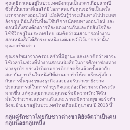
คุณสุธิดาเคยอยู่ในประเทศอังกฤษเป็นเวลาเกือบสามปี
ซึ่งก็เป็นเวลาที่เธอได้มีโอกาสพบกับคุณจอร์ชเป็นครั้ง
แรกจากทางออนไลน์ 'เมื่อดิฉันรู้ว่าจะเดินทางไปประเทศ
อังกฤษ ดิฉันก็เริ่มที่จะใช้บริการนัดพบทางออนไลน์ และ
ตอนนี้ทั้งสองต้องการที่จะแต่งงานกันและตัดสินใจที่จะ
ใช้ชีวิตอยู่ในประเทศไทย 'ผมคิดว่าผมสามารถทำงาน
สอนหนังสือได้สักระยะหนึ่ง แต่ผมหวังไว้มากกว่านั้น'
คุณจอร์ชกล่าว
คุณจอร์ชมาจากครอบครัวที่มีฐานะ และเขาคิดว่าเขาจะ
ใช้เวลาในช่วงที่ทำงานสอนหนังสือในการศึกษาช่องทาง
ทางธุรกิจ อย่างไรก็ตามการติดต่อครั้งแล้วครั้งเล่ากับ
สถาบันการเงินในหนึ่งปีที่ผ่านมา ทำให้เขาเรียนรู้เกี่ยว
กับการขึ้นๆลงๆของธุรกิจและยอมรับว่าเขายังขาด
ประสบการณ์ในการทำธุรกิจและต้องมีความระมัดระวัง
มากขึ้น แต่คุณสุธดาและคุณจอร์ชมีความรัก: 'ดิฉัน
มั่นใจว่าเราจะแต่งงานกันและเราจะมีความสุข จอร์ชกำ
ลังจะย้ายมาอยู่ในประเทศไทยเดือนมิถุนายน ปี 2013 นี้'
กลุ่มคู่รักชาวไทยกับชาวต่างชาติยังจัดว่าเป็นคน
กลุ่มน้อยกลุ่มหนึ่ง