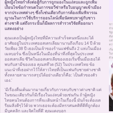
ติดต่อเรา
ผู้หญิงไทยกำลังต่อสู้กับการถูกมองในแง่ลบและถูกเพิ่ม
เงื่อนไขข้อกำหนดในการขอวีซ่าหรือใบอนุญาตเข้าเมือง
จากประเทศต่างๆ ซึ่งก็เช่นเดียวกับการต้องเพิ่มพิจารณ
ผู้ใช้ออนไลน์
ญาณในการใช้บริการออนไลน์เพื่อนัดพบหาคู่กับชาว
ต่างชาติ แต่ถึงกระนั้นก็มีผลการสำรวจวิจัยที่ออกมา
ชาว
แสดงอย่าง
จำน
ผู้หญิงออนไลน์
รั
สัม
คุณแดงเป็นผู้หญิงไทยที่มีความสำเร็จคนหนึ่งและได้
แต
อาศัยอยู่ในประเทศออสเตรเลียมานานถึงเกือบ 14 ปี ด้วย
คว
ผู้ชายออนไลน์
วัยเพียง 38 ปี เธอเป็นเจ้าของร้านแฟชั่นถึง 2 แห่งในเมือง
เริ
เมลบอร์น ซึ่งเป็นหนึ่งในเมืองที่น่าทึ่งที่สุดในประเทศ
ใน
ด้ว
ออสเตรเลีย ชีวิตในออสเตรเลียของเธอเริ่มขึ้นเมื่อเธอได้
พบกับสามีของเธอ คุณสท๊วด (52) ในประเทศไทย ข้อ
แนะนำที่เธอฝากไว้ให้สาวไทยที่เป็นแฟนกับชายต่างชาติ
ทั้งหลายสามารถสรุปได้อย่างเดียวก็คือ: 'เป็นตัวของตัว
เอง.'
'มีเรื่องตื่นเต้นมากมายเกี่ยวกับการคบกับชาวต่างชาติ แต่
ในขณะเดียวกันก็มีเรื่องในแง่ลบด้วยเช่นกัน ถ้าผู้หญิง
ไทยคนไหนต้องการที่จะเดินหน้าในเรื่องนี้ มันก็จะต้องเต
รียมสิ่งดีๆไว้ด้วย พวกเธอจะต้องมีทรรศนคติที่ดีที่ถูกต้อง
มีบุคคลิก และจิตใจที่ดี' คุณแดงบอก