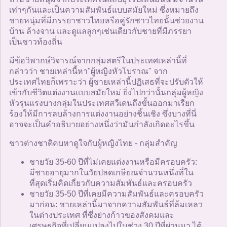
เท่าๆกันและเป็นความสัมพันธ์แบบสมัยใหม่ ซึ่งหมายถึง
ชายหนุ่มที่มีภรรยาชาวไทยหรือคู่รักชาวไทยนั้นช่วยงาน
บ้าน ล้างจาน และดูแลลูกๆเช่นเดียวกับชายที่มีภรรยา
เป็นชาวท้องถิ่น
มีข้อวิพากษ์วิจารณ์จากกลุ่มสตรีในประเทศเหล่านี้ที่
กล่าวว่า ชายเหล่านี้หา"ผู้หญิงหัวโบราณ" จาก
ประเทศไทยก็เพราะว่า ผู้ชายเหล่านี้ปฏิเสธที่จะปรับตัวให้
เข้ากับชีวิตแต่งงานแบบสมัยใหม่ ยิ่งไปกว่านั้นกลุ่มผู้หญิง
หัวรุนแรงบางกลุ่มในประเทศสวีเดนถึงขั้นออกมาเรียก
ร้องให้มีการลบล้างการแต่งงานอย่างชิ้นเชิง ซึ่งบางที่นี่
อาจจะเป็นคำอธิบายอย่างหนึ่งว่ามันกำลังเกิดอะไรขึ้น
ชาวต่างชาติคบหาดูใจกับผู้หญิงไทย - กลุ่มสำคัญ
ชายวัย 35-60 ปีที่ไม่เคยแต่งงานหรือมีครอบครัว:
มีชายอายุมากในวัยปลดเกษียณจำนวนหนึ่งที่ใน
ที่สุดเริ่มคิดเกี่ยวกับความสัมพันธ์และครอบครัว
ชายวัย 35-50 ปีที่เคยมีความสัมพันธ์และครอบครัว
มาก่อน: ชายเหล่านี้มาจากความสัมพันธ์ที่ล้มเหลว
ในต่างประเทศ ที่ซึ่งย่างก้าวของสังคมและ
เศรษฐกิจที่เปลี่ยนแปลงไปในช่วง 30 ปีที่ผ่านมา ได้