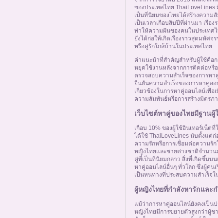
ติดต่อเรา
ของประเทศไทย ThaiLoveLines มีป
เป็นที่นิยมของไทยได้สร้างความสั
เป็นเวลาเกือบสิบปีที่ผ่านมา เรื่อ
ทำให้ความฝันของคนในประเทศไทย
ผู้ใช้ออนไลน์
ยังได้ก่อให้เกิดเรื่องราวสุดมหัศจรร
หรือคู่รักใกล้บ้านในประเทศไทย
คำแนะนำที่สำคัญสำหรับผู้ใช้คือการใ
ผู้หญิงออนไลน์
หยุดใช้งานหลังจากการติดต่อหรือก
ตรวจสอบความสำเร็จของการหาคู่อ
ยืนยันความสำเร็จของการหาคู่ออนไล
เกี่ยวข้องในการหาคู่ออนไลน์เพื่อเ
ผู้ชายออนไลน์
ความสัมพันธ์หรือการสร้างมิตรภา
เว็บไซต์หาคู่ของไทยมีฐานผู้
เกือบ 10% ของผู้ใช้อินเทอร์เน็ตที่
ได้ใช้ ThaiLoveLines นับตั้งแต่ก่
ความรักหรือการเชื่อมต่อความรัก
หญิงไทยและชายต่างชาติจำนวนมาก
คู่ที่เป็นที่นิยมกล่าว สิ่งที่เกิด
หาคู่ออนไลน์อื่นๆ ทั่วโลก ซึ่งผู้
เป็นหนทางที่ประสบความสำเร็จใ
ผู้หญิงไทยที่กำลังหารักและ
แม้ว่าการหาคู่ออนไลน์ยังคงเป็น
หญิงไทยมีการขยายตัวสูงกว่าผู้