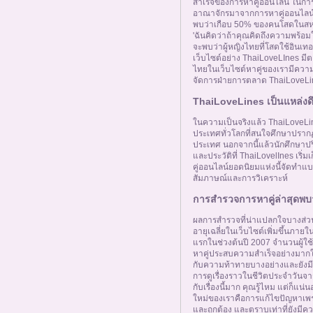
สำเร็จของการหาคู่ออนไลน์ ในก
อาณาจักรมาจากการหาคู่ออนไลน์แล
พบว่าเกือบ 50% ของคนโสดในสหร
'ฉันคิดว่าถ้าคุณคิดถึงความพร้
จะพบว่าผู้หญิงไทยที่โสดใช้อินเท
เว็บไซต์อย่าง ThaiLoveLInes มี
ไทยในเว็บไซต์หาคู่ของเรามีความส
จัดการฝ่ายการตลาด ThaiLoveLi
ThaiLoveLines เป็นแหล่งดึง
ในความเป็นจริงแล้ว ThaiLoveLi
ประเทศทั่วโลกที่สนใจศึกษาปรากฏกา
ประเทศ นอกจากนี้แล้วนักศึกษาปร
และประวัติที่ ThaiLovelInes เริ่
คู่ออนไลน์ยอดนิยมแห่งนี้จัดทำแ
สัมภาษณ์และการวิเคราะห์
การสำรวจการหาคู่ล่าสุดพบว่
ผลการสำรวจที่น่าแปลกใจบางส่ว
อายุเฉลี่ยในเว็บไซต์เพิ่มขึ้นภายใ
แรกในช่วงต้นปี 2007 จำนวนผู้ใช้ท
หาคู่ประสบความสำเร็จอย่างมากใ
กับความท้าทายบางอย่างและยังมีผู
การดูเรื่องราวในชีวิตประจำวัน
กับเรื่องนี้มาก คุณรู้ไหม แต่ก็แน่
ใหม่ของเราคือการแก้ไขปัญหาเพรา
และถูกต้อง และตราบเท่าที่ยังม