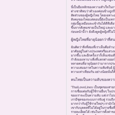
นี่เป็นธีมหลักของความสำเร็จในการ
ต่างชาติพบว่าตัวเองค่อนข้างถูกกี
สัดส่วนของผู้หญิงไทย โดยเฉพาะอ
สังคมของไทยแต่ตอนนี้ยังเป็นเพรา
กลุ่มนี้ดูเหมือนจะเข้ากันได้ดีทีเ
ขึ้นจากสังคมชายเป็นใหญ่ และมากข
ก่อนหน้านี้ว่า ยังดึงดูดผู้หญิงท
ผู้หญิงไทยที่อายุน้อยกว่าที
ฉันคิดว่าสิ่งที่สองที่เราเห็นคือจ
อาศัยอยู่ในต่างประเทศหรือแสวงห
มากขึ้น และอีกครั้งเราก็เห็นเช่นเ
กำลังมองหาบางสิ่งที่แตกต่างออกไปจา
หลายคนที่อายุน้อยกว่ามาจากประ
ความเสมอภาคในความสัมพันธ์ ผู้ช
ความเท่าเทียมกัน อย่างน้อยนั่นก
คนไทยเป็นความลับของความส
'ThaiLoveLines เป็นชุดของสายก
การเชื่อมต่อกับผู้ใช้รายอื่นๆ ในป
ของเราจะเป็นความลับ แต่เราไม่แอบ
เรามีชุดของระบบการจับคู่ รวมถึงร
มากกว่ากับผู้ใช้รายใหม่ๆ เรามักได
เขากับบุคคลที่ไม่ได้อยู่ในรายชื่อ
รายละเอียดได้ เช่นในการตั้งค่าข