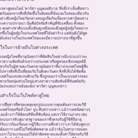
หาคู่ออนไลน์ 'คาร์ล่า บุญคงอธิบาย ‘สิ่งที่เราเห็นคือชาว
ดกันออกจากสิ่งที่เกิดขึ้นในสังคมที่นั่นและในขณะเดียวกัน
ย่างยิ่งหญิงไทยวัยกลางคนถูกกีดกันเนื่องจากค่านิยมทาง
ะความปราถนา นั่นคือปัจจัยสำคัญที่ขับเคลื่อน ทั้งสอง
ดียว คนต่างชาติแบบดั้งเดิมดูเหมือนจะดึงดูดผู้หญิงไทยมาก
ึ้นในผู้หญิงในประเทศไทยที่ได้หย่าร้าง แต่ฉันยังได้พูด
ี่ไม่ได้แต่งงานในประเทศไทยและมีความปราถนาที่สูงขึ้น
่สนใจในการย้ายถิ่นไปต่างประเทศ
ำนวนหญิงไทยที่อายุน้อยกว่าที่ตัดสินใจอย่างมีแน่วแน่ว่าจะ
าความสัมพันธ์ระหว่างประเทศ หรือคู่ครองเชิงกลยุทธ์มี
ดียวกันในผู้ชายตะวันตกอายุน้อยกว่าที่มาประเทศไทยผู้ซึ่ง
กสิ่งที่เป็นที่ยอมรับในฝั่งตะวันตก สิ่งที่เห็นได้ชัดคือ
เทศในแถบสแกนดิเนเวีย ซึ่งถูกมองว่าเป็นแบบอย่างของ
ายวัยหนุ่มส่วนใหญ่แสวงหาความสัมพันธ์ที่ทันสมัยกับ
็คือประสบการณ์ของฉัน’ คาร์ล่า บุญคงกล่าว
ำเร็จในเว็บไซต์หาคู่ไทย
ารสื่อสารที่ครอบคลุมทุกรูปแบบหากคุณต้องการและวิธี
ระเทศไทยหรือทั่วโลก' จูน ทีปสว่างกล่าว แม้ว่าเทคนิคต่างๆ
อ้างว่าใช้อัลกอริทึมที่ซับซ้อน แต่เราใช้งานง่ายๆ เช่น
ะบบการจับคู่มาตรฐานของเราซึ่งตรงกับผู้ใช้ที่มีอายุ
้รับการร้องเรียนจากผู้ใช้บางรายที่กล่าวว่าเราได้จับคู่พวก
ที่ต้องการ แต่นี่ไม่ใช่ข้อผิดพลาด แม้ว่าฉันไม่สามารถบอก
องเราโปรแกรมเมอร์ได้ทำผิดพลาดและตั้งค่าให้ตรงกับวิธี