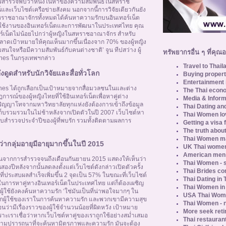
ารสำรวจพบว่าหนึ่งในห้าของความสัมพันธ์ในสหราช
ะเว็บไซต์เครือข่ายสังคม นอกจากนี้การวิจัยเดียวกันยัง
าชอาณาจักรทั้งหมดได้ค้นหาความรักบนอินเทอร์เน็ต
อมใช้งานของอินเทอร์เน็ตและการพัฒนาในประเทศไทย คุณ
อร์เน็ตไม่น้อยไปกว่าผู้หญิงในสหราชอาณาจักร สำหรับ
ตลาดเป้าหมายให้คุณเห็นมากขึ้นเนื่องจาก 70% ของผู้หญิง
นใจหรือมีความสัมพันธ์กับคนต่างชาติ’ จูน ทีปสว่าง ผู้
ทรัพยากรอื่น ๆ ที่คุณ
nes ในกรุงเทพฯกล่าว
Travel to Thail
ดูดสำหรับนักวิจัยและสื่อทั่วโลก
Buying propert
Entertainment 
nes ได้ถูกเลือกเป็นเป้าหมายจากสื่อมวลชนในและต่าง
The Thai econo
รณ์ของผู้หญิงไทยที่ใช้อินเทอร์เน็ตเพื่อหาคู่ต่าง
Media & Inform
ิญญาโทจากมหาวิทยาลัยทุกแห่งยังต้องการเข้าถึงข้อมูล
Thai Dating an
มเก็บรวมรวมในไม่ช้าหลังจากเปิดตัวในปี 2007 เว็บไซต์หา
Thai Women lo
บบสำรวจประจำปีของผู้ที่พบรัก รวมทั้งติดตามผลการ
Getting a visa 
The truth about
Thai Women ma
ากลุ่มอายุมีอายุมากขึ้นในปี 2015
UK Thai women
American men u
นจากการสำรวจจนถึงเดือนกันยายน 2015 แสดงให้เห็นว่า
Thai Women - s
นสองปีหลังจากนั้นลดลงตั้งแต่เว็บไซต์ดังกล่าวเปิดตัวครั้ง
Thai Brides c
ี่ประสบผลสำเร็จเพิ่มขึ้น 2 จุดเป็น 57% ในขณะที่เว็บไซต์
Thai Dating in
นการหาคู่ทางอินเทอร์เน็ตในประเทศไทย แต่ก็ต้องเผชิญ
Thai Women in
้ใช้ยังคงค้นหาความรัก ‘ใช่มันเป็นที่น่าพอใจมากๆ ใน
USA Thai Wome
จากผู้ใช้ของเราในการค้นหาความรัก และพวกเขามีความสุข
Thai Women - n
นอนว่ามีเรื่องราวของผู้ใช้จำนวนน้อยที่ผิดหวัง เป้าหมาย
More seek reti
ะเราเชื่อว่าหากเว็บไซต์หาคู่ของเราถูกใช้อย่างสม่ำเสมอ
Thai restaurant
ีความปรารถนาที่จะค้นหามิตรภาพและความรัก มันจะต้อง