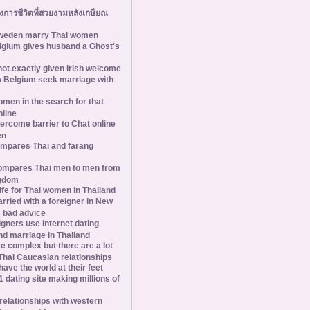
้องการชีวิตที่สวยงามหลังเกษียณ
weden marry Thai women
elgium gives husband a Ghost's
 not exactly given Irish welcome
 Belgium seek marriage with
omen in the search for that
nline
rcome barrier to Chat online
en
mpares Thai and farang
compares Thai men to men from
ngdom
 life for Thai women in Thailand
ried with a foreigner in New
 bad advice
eigners use internet dating
nd marriage in Thailand
e complex but there are a lot
 Thai Caucasian relationships
 have the world at their feet
1 dating site making millions of
relationships with western