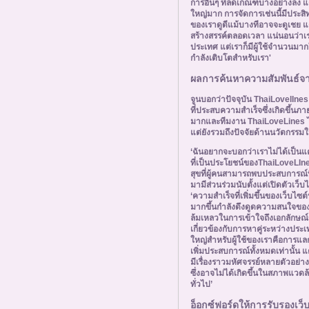
การอื่นๆ ที่ลดเกณฑ์บางอย่างลง แต่
ใหญ่มาก การจัดการเช่นนี้มีประสิท
ของเราดูดีแม้บางทีอาจจะดูเชย แต่
สร้างสรรค์ตลอดเวลา แน่นอนว่าเร
ประเทศ แต่เราก็มีผู้ใช้จำนวนมา
กำลังเติบโตสำหรับเรา'
ผลการค้นหาความสัมพันธ์จาก
จูนบอกว่าปัจจุบัน ThaiLovelInes
ที่ประสบความสำเร็จซึ่งเกิดขึ้นภา
มากและทีมงาน ThaiLoveLines ไม
แต่ยังรวมถึงปัจจัยด้านนวัตกรร
‘ฉันอยากจะบอกว่าเราไม่ได้เป็นแค่บ
ที่เป็นประโยชน์ของThaiLoveLInes
สุขที่ผู้คนสามารถพบประสบการณ์ที
มามีส่วนร่วมนับตั้งแต่เปิดตัวเว็บไซ
‘ความสำเร็จที่เพิ่มขึ้นของเว็บไซต์
มากขึ้นกำลังดึงดูดความสนใจของนั
ล้มเหลวในการเข้าใจถึงเอกลักษณ์ข
เกี่ยวข้องกับการหาคู่ระหว่างประเท
ใหญ่สำหรับผู้ใช้ของเราคือการแล
เพิ่มประสบการณ์ทั้งหมดเท่านั้น 
มีเรื่องราวมหัศจรรย์หลายตัวอย่
ซึ่งอาจไม่ได้เกิดขึ้นในสภาพแ
ทั่วไป’
อ็อกซ์ฟอร์ดให้การรับรองเว็บ