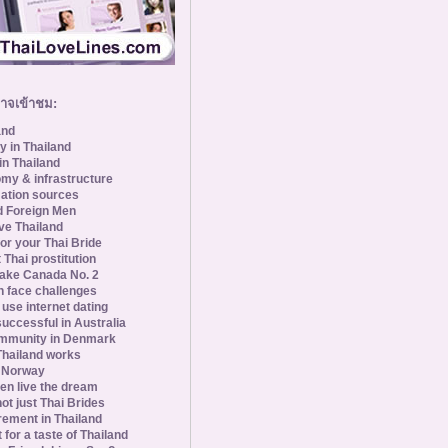
อาจเข้าชม:
and
y in Thailand
in Thailand
my & infrastructure
ation sources
d Foreign Men
ve Thailand
for your Thai Bride
 Thai prostitution
ke Canada No. 2
 face challenges
se internet dating
uccessful in Australia
ommunity in Denmark
 Thailand works
 Norway
n live the dream
ot just Thai Brides
rement in Thailand
 for a taste of Thailand