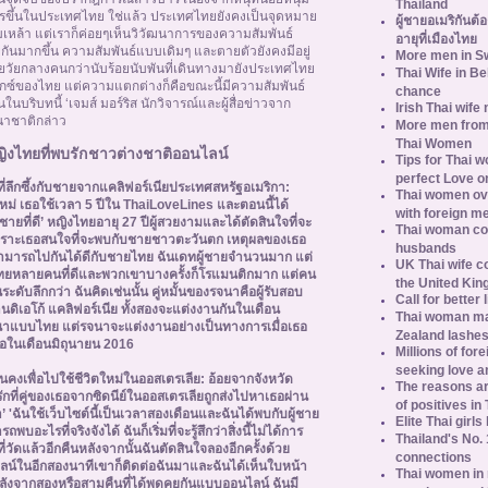
Thailand
อะไรขึ้นในประเทศไทย ใช่แล้ว ประเทศไทยยังคงเป็นจุดหมาย
ผู้ชายอเมริกันต
เหล้า แต่เราก็ค่อยๆเห็นวิวัฒนาการของความสัมพันธ์
อายุที่เมืองไทย
กันมากขึ้น ความสัมพันธ์แบบเดิมๆ และตายตัวยังคงมีอยู่
More men in S
วัยกลางคนกว่านับร้อยนับพันที่เดินทางมายังประเทศไทย
Thai Wife in B
ซ็กซ์ของไทย แต่ความแตกต่างก็คือขณะนี้มีความสัมพันธ์
chance
นบริบทนี้ ‘เจมส์ มอร์ริส นักวิจารณ์และผู้สื่อข่าวจาก
Irish Thai wife
นานาชาติกล่าว
More men from
Thai Women
ญิงไทยที่พบรักชาวต่างชาติออนไลน์
Tips for Thai w
perfect Love o
่ลึกซึ้งกับชายจากแคลิฟอร์เนียประเทศสหรัฐอเมริกา:
Thai women ove
ม่ เธอใช้เวลา 5 ปีใน ThaiLoveLines และตอนนี้ได้
with foreign m
ชายที่ดี’ หญิงไทยอายุ 27 ปีผู้สวยงามและได้ตัดสินใจที่จะ
Thai woman co
เพราะเธอสนใจที่จะพบกับชายชาวตะวันตก เหตุผลของเธอ
husbands
ไม่สามารถไปกันได้ดีกับชายไทย ฉันเดทผู้ชายจำนวนมาก แต่
UK Thai wife 
ไทยหลายคนที่ดีและพวกเขาบางครั้งก็โรแมนติกมาก แต่คน
the United Ki
ดับลึกกว่า ฉันคิดเช่นนั้น คู่หมั้นของรจนาคือผู้รับสอบ
Call for better
านดิเอโก้ แคลิฟอร์เนีย ทั้งสองจะแต่งงานกันในเดือน
Thai woman mar
แบบไทย แต่รจนาจะแต่งงานอย่างเป็นทางการเมื่อเธอ
Zealand lashes
เธอในเดือนมิถุนายน 2016
Millions of for
seeking love a
่นคงเพื่อไปใช้ชีวิตใหม่ในออสเตรเลีย:
อ้อยจากจังหวัด
The reasons ar
ที่คู่ของเธอจากซิดนีย์ในออสเตรเลียถูกส่งไปหาเธอผ่าน
of positives in
ตา’ 'ฉันใช้เว็บไซต์นี้เป็นเวลาสองเดือนและฉันได้พบกับผู้ชาย
Elite Thai girls
บอะไรที่จริงจังได้ ฉันก็เริ่มที่จะรู้สึกว่าสิ่งนี้ไม่ได้การ
Thailand's No. 
ี่วัดแล้วอีกคืนหลังจากนั้นฉันตัดสินใจลองอีกครั้งด้วย
connections
ออนไลน์ในอีกสองนาทีเขาก็ติดต่อฉันมาและฉันได้เห็นใบหน้า
Thai women in 
ลังจากสองหรือสามคืนที่ได้พูดคุยกันแบบออนไลน์ ฉันมี