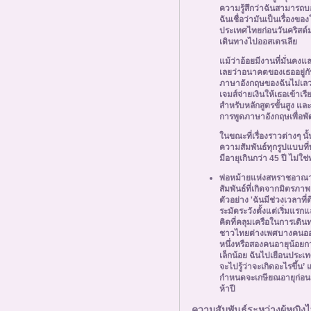
ความรู้สึกว่าฉันสามารถบอก
ฉันเชื่อว่ามันเป็นเรื่องข
ประเทศไทยก่อนวันคริสต์ม
เดินทางไปออสเตรเลีย
แม้ว่าอ้อยมีงานที่มั่นคง
เลยว่าอนาคตของเธออยู่กับ
ภาษาอังกฤษของฉันไม่เลวร้
เจมส์จ่ายเงินให้เธอเข้าเร
สำหรับหลักสูตรขั้นสูง แล
การพูดภาษาอังกฤษเพื่อ
ในขณะที่เรื่องราวต่างๆ 
ความสัมพันธ์ทุกรูปแบบที
มีอายุเกินกว่า 45 ปี ไม่ใ
พ่อหม้ายแห่งสหราชอาณา
สัมพันธ์ที่เกิดจากมิตรภาพ
ตัวอย่าง 'ฉันมีช่วงเวลาท
ระมัดระวังตั้งแต่เริ่มแร
คิดที่คลุมเครือในการเดิ
ชาวไทยต่างเพศบางคนออนไ
หนึ่งหรือสองคนอายุน้อยกว
เล็กน้อย ฉันไปเยือนประเ
จะไปรู้ว่าจะเกิดอะไรขึ้น’ 
กำหนดจะเกษียณอายุก่อ
ห้าปี
ความสัมพันธ์ระหว่างผู้หญิง