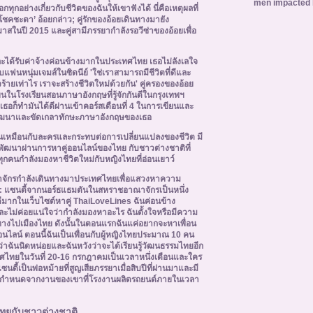
men impacted b
ทุกอย่างเกี่ยวกับชีวิตของฉันให้เขาฟังได้ นี่คือเหตุผลที่
องโชคชะตา’ อ้อยกล่าว; คู่รักของอ้อยเดินทางมายัง
าสในปี 2015 และคู่สามีภรรยากำลังรอวีซ่าของอ้อยเพื่อ
และได้รับค่าจ้างค่อนข้างมากในประเทศไทย เธอไม่ลังเลใจ
แฟนหนุ่มเจมส์ในซิดนีย์ 'ใช่เราสามารถมีชีวิตที่ดีและ
ายเท่าไร เราจะสร้างชีวิตใหม่ด้วยกัน' คู่ครองของอ้อย
ียนในโรงเรียนสอนภาษาอังกฤษที่รู้จักกันดีในกรุงเทพฯ
ะเธอก็ทำมันได้ดีผ่านเข้าคอร์สเดือนที่ 4 ในการเขียนและ
พัฒนาและขัดเกลาทักษะภาษาอังกฤษของเธอ
นั้นเหมือนกับละครและกระทบต่อการเปลี่ยนแปลงของชีวิต มี
่พัฒนาผ่านการหาคู่ออนไลน์ของไทย กับชาวต่างชาติที่
ช่ทุกคนกำลังมองหาชีวิตใหม่กับหญิงไทยที่อ่อนเยาว์
จักรกำลังเดินทางมาประเทศไทยเพื่อแสวงหาความ
:
แซนดี้จากนอร์ธแธมตันในสหราชอาณาจักรเป็นหนึ่ง
ี่ดีมากในเว็บไซต์หาคู่ ThaiLoveLines ฉันค่อนข้าง
กและไม่ค่อยแน่ใจว่ากำลังมองหาอะไร ฉันตั้งใจหรือมีความ
นทางไปเมืองไทย ดังนั้นในตอนแรกฉันแค่อยากจะหาเพื่อน
ลน์ ตอนนี้ฉันเป็นเพื่อนกับผู้หญิงไทยประมาณ 10 คน
่าฉันนิดหน่อยและฉันหวังว่าจะได้เรียนรู้วัฒนธรรมไทยอีก
ทศไทยในวันที่ 20-16 กรกฎาคมเป็นเวลาหนึ่งเดือนและใคร
แซนดี้เป็นพ่อหม้ายที่สูญเสียภรรยาเมื่อสิบปีที่ผ่านมาและมี
นกำหนดจากงานของเขาที่โรงงานผลิตรถยนต์ภายในเวลา
ไทยกับชาวต่างชาติ