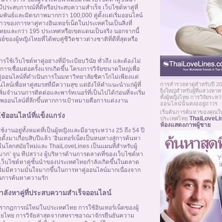
ระสบการณ์ที่ดีหรือประสบความสำเร็จ เว็บไซต์หาคู่ที่
มพันธ์และมิตรภาพมากกว่า 100,000 คู่ตั้งแต่เริ่มออนไลน์
งราวของการหาคู่ทางอินเทอร์เน็ตในประเทศในเป็นสิ่งที่
และกว่า 195 ประเทศหรือเขตแดนเป็นจริง นอกจากนี้
ย์ของผู้หญิงไทยที่ได้พบคู่ชีวิตชาวต่างชาติที่ดีที่สุดหรือ
ช้เว็บไซต์หาคู่อย่างที่มีระเบียบวินัย ทั่วถึง และต้องไม่
ารเชื่อมต่อครั้งแรกเกิดขึ้น โครงการวิจัยขนาดใหญ่เพื่อ
อนไลน์ที่ดำเนินการในมหาวิทยาลัยชิคาโกไม่เพียงแต่
น์เพื่อหาคู่สมรสที่มีความสุข แต่ยังให้คำแนะนำแก่ผู้ที่
การสำรวจหาคู่สำหรับปี 20
ยิ่งใหญ่สำหรับผู้ที่แสวง
พิ่มจำนวนการติดต่อและพาร์ทเนอร์ที่เป็นไปได้ก่อนที่จะเริ่ม
ทั้งผู้หญิงไทย การวิจัยระห
พออนไลน์ที่ลึกขึ้นหากการเป้าหมายคือการแต่งงาน
ออนไลน์นั้นคงออยู่ถาวร
เริ่มต้นการค้นหาของคุณในเว
ใช้ออนไลน์ที่แข็งแกร่ง
ThaiLoveLi
ประเทศไทย
ห้องแสดงภาพผู้ชาย
ใช้งานอยู่ทั้งหมดที่เป็นผู้หญิงและมีอายุระหว่าง 25 ถึง 54 ปี
อตั้งมาเกือบสิบปีแล้ว ‘อินเทอร์เน็ตเป็นหนทางสู่การค้นหา
ในโลกสมัยใหม่และ ThaiLoveLines เป็นแผนที่สำหรับผู้
’ จูน ทีปสว่าง ผู้บริหารด้านการตลาดที่ของเว็บไซต์หา
ขึ้นบนเว็บไซต์หาคู่ชั้นนำของประเทศไทยกำลังเกิดขึ้นในตลาด
คนเริ่มมีความมั่นใจมากขึ้นในการหาคู่ออนไลน์มากเนื่องจาก
นการค้นหาความรัก
กำลังหาคู่ที่ประสบความสำเร็จออนไลน์
ปรากฏการณ์ใหม่ในประเทศไทย การใช้อินเทอร์เน็ตของผู้
ชายไทย การวิจัยล่าสุดจากสหราชอาณาจักรยืนยันความ