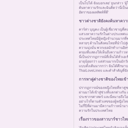
เป็นไปได้ ฉันบอกเลย' จูนกล่าว ‘ผู
ค้นหาความรักและฉันคิดว่านี่เป็
อัตราของผลลัพท์ที่ดี’
ชาวต่างชาติยังคงค้นหาความส
คาร์ล่า บุญคง เป็นผู้เชี่ยวชาญที่ค
แสวงหาความรักในต่างประเทศและใช้
ประเทศไทยมีผู้หญิงจำนวนมากที่
หลายๆ ด้านในสังคมไทยที่นำไปสู่ส
ความมุ่งมั่น พวกเธอมักทำงานอิสระ
ครองที่แสดงให้เห็นถึงความก้าวห
นี่เป็นปรากฏการณ์ที่เห็นได้ทั่วเ
อายุน้อยกว่า แต่ส่วนมากเป็นมักว
แบบดั้งเดิมมากกว่า ฉันได้ศึกษา
ThaiLoveLines และคำสำคัญที่ฉั
การหาคู่ต่างชาติของไทยเข้า
ปรากฏการณ์ของหญิงไทยที่หาคู่ชายต
ผ่านมาได้เข้าสู่ช่วงที่แตกต่างกัน 
ประชากรศาสตร์ และนี่หมายถึงโอ
อย่างไรก็ตามตัวเลขของผู้หญิงไทยท
ไม่กี่ปีที่ผ่านมามีความก้าวหน้ามาก
ความรักในประเทศไทย
เรื่องราวของสาวบาร์ชาวไท
'ฉันคิดว่าประเทศไทยกำลังมองเห็