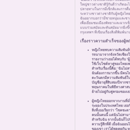
ใหญ่ชาวต่างชาติรู้กันดีว่าเกิด
ปลายทางในการมีเซ็กส์และการดื่ม
ระหว่างชาวต่างชาติกับผู้หญิงไทย
ฉันอยากบอกว่ามีชายหนุ่มและชาย
เพื่อเยี่ยมชมเมืองพัทยาและฉากเ
แบบร่วมสมัยและทันสมัยมากยิ่งขึ้นใ
กรุงเทพฯ ที่เขียนเรื่องสิ่งตีพิมพ์
เรื่องราวความสำเร็จของผู้ห
หญิงไทยพบความสัมพันธ์ที
รจนามาจากจังหวัดเชียงให
รายงานว่าเธอได้พบกับ ‘ผู้
ใช้เว็บไซต์หาคู่ของไทย
สำหรับเรื่องนี้คือ: ‘ฉัน
ฉันต้องการมากขึ้น มีคน
ตะวันตกมีความสัมพันธ์ในระ
บัญชีอายุสี่สิบสองปีจากซ
พฤษภาคมในพิธีทางศาสนา
ย้ายไปอยู่กับคู่ครองของ
ผู้หญิงไทยออกจากงานที่มั
ระยองในประเทศไทย เธอรัก
สิ่งที่เธอเรียกว่า ‘โชคชะ
คนนั้นคนนี้ แต่ฉันไม่สามารถพ
สำหรับฉัน จากนั้นฉันก็ไปท
ความรู้สึกที่ดี เมื่อฉัน
ของเขา เราได้พูดคุยกัน ห