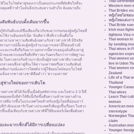
Thai Girlfriend
้ใช้ในเว็บไซต์หาคู่ของเราเป็นคนประเภทที่ตัดสินใจที่จะ
Western men 
นเหตุผลที่ว่าทำไมมันจึงประสบความสำเร็จ ฉันหมายถึง
Thai Brides ex
หญิงไทยไม่ชอบ
หญิงไทยแต่งงาน
ัมพันธ์แบบดั้งเดิมมากขึ้น
Thai Bride sues
Irish man fight
นรู้จักกันดีและมีชื่อเสียงเกี่ยวกับชะตากรรมของผู้หญิงไทยที่
tightens Visa r
งานอินเทอร์เน็ต ‘ฉันคิดว่าสิ่งที่เราเห็นคือใน
Thai woman in H
พยายามหาความสัมพันธ์เฉพาะกับชาวต่างชาติ มีปัจจัย
by sending m
ถานการณ์นี้และผู้หญิงจำนวนมากเหล่านี้ก็ค่อนข้างมี
Thai wives in F
และกระตือรือร้นมาก นอกจากนี้พวกเธอมุ่งมั่นที่จะหาคู่
agencies expr
น้าของพวกเธอหรือสิ่งที่ชาวตะวันตกเรียกว่าการอัพฐานะ
Thai women se
อเชีย ในทางตรงกันข้ามเรายังเห็นผู้ชายต่างชาติบางคนที่
live in Udon Th
ัยกลางคนซึ่งหาคู่ที่จะให้ความเคารพหรือความสัมพันธ์
Thai women sn
บทสัมภาษณ์และการโพสต์จากผู้ใช้ออนไลน์ของเว็บไซต์
Zealand
นเห็นจากชาวต่างชาติคือคำว่า 'ความเคารพ'
Life of a Thai 
Thailand
สู่ช่วงใหม่ของการเติบโต
Younger Canad
่างชาติได้เริ่มขึ้นเมื่อต้นสหัสวรรษ และในช่วง 2-3 ปีที่
Thai wives
Learn Thai cult
เหตุผลหนึ่งที่ทำให้สิ่งนี้เกิดขึ้นคือความท้าทายทางด้าน
กาสที่มากขึ้นในประเทศไทยสำหรับหญิงไทยที่อ่อนเยาว์
woman
American men s
ี่กำลังมองหารักในต่างประเทศก็เพิ่มสูงขึ้นเรื่อยๆ ในช่วง
ขึ้นเมื่อเทียบกับชายต่างชาติที่ใช้อินเทอร์เน็ตเพื่อค้นหา
stereotype
Norwegian Thai
claim
ยและฉากเซ็กส์ได้มีการเปลี่ยนแปลง
Australian men
Younger foreig
นจุดจบของปรากฎการณ์สาวบาร์ เนื่องจากหนุ่ทน้อยหนุ่ม