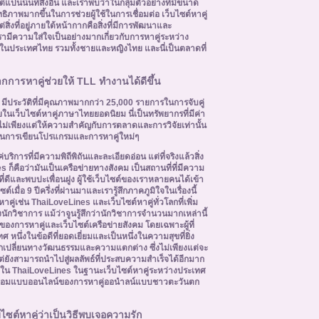
แป็นน้นที่สิ่งอื่น และเราพบว่าในกลุ่มตัวอย่างที่มีขนาด
ธิภาพมากขึ้นในการช่วยผู้ใช้ในการเชื่อมต่อ เว็บไซต์หาคู่
สิ่งที่อยู่ภายใต้หน้ากากคือสิ่งที่มีการพัฒนาและ
ามีความใส่ใจเป็นอย่างมากเกี่ยวกับการหาคู่ระหว่าง
กในประเทศไทย รวมทั้งชายและหญิงไทย และนี่เป็นตลาดที่
การหาคู่ช่วยให้ TLL ทำงานได้ดีขึ้น
 มีประวัติที่มีคุณภาพมากกว่า 25,000 รายการในการจับคู่
ยในเว็บไซต์หาคู่ภาษาไทยยอดนิยม นี่เป็นทรัพยากรที่มีค่า
่เพียงแต่ให้ความสำคัญกับการตลาดและการวิจัยเท่านั้น
มในการเขียนโปรแกรมและการหาคู่ใหม่ๆ
ริการที่มีความพิถีพิถันและละเอียดอ่อน แต่ที่จริงแล้วสิ่ง
 ก็คือว่ามันเป็นเครือข่ายทางสังคม เป็นสถานที่ที่มีความ
่ดีและพบปะเพื่อนฝูง ผู้ใช้เว็บไซต์ของเราหลายคนได้เข้า
ต์เมื่อ 9 ปีครึ่งที่ผ่านมาและเรารู้สึกภาคภูมิใจในเรื่องนี้
หาคู่เช่น ThaiLoveLines และเว็บไซต์หาคู่ทั่วโลกที่เพิ่ม
กวิชาการ แม้ว่าจูนรู้สึกว่านักวิชาการจำนวนมากเหล่านี้
องการหาคู่และเว็บไซต์เครือข่ายสังคม โดยเฉพาะผู้ที่
ศ หนึ่งในข้อดีที่ยอดเยี่ยมและเป็นหนึ่งในความสุขที่ยิ่ง
กเปลี่ยนทางวัฒนธรรมและความแตกต่าง ซึ่งไม่เพียงแต่จะ
แต่ยังสามารถนำไปสู่ผลลัพธ์ที่ประสบความสำเร็จได้อีกมาก
างใน ThaiLoveLines ในฐานะเว็บไซต์หาคู่ระหว่างประเทศ
วดล้อมแบบออนไลน์ของการหาคู่ออนำลน์แบบชาวตะวันตก
ไซต์หาคู่ว่าเป็นวิธีพบเจอความรัก