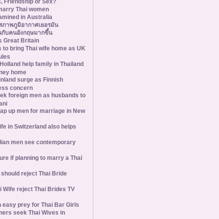
s, Friendship or Sex?
marry Thai women
amined in Australia
สภาพภูมิอากาศเยอรมัน
กับคนอังกฤษมากขึ้น
 Great Britain
s to bring Thai wife home as UK
ules
olland help family in Thailand
oney home
inland surge as Finnish
ess concern
ek foreign men as husbands to
ani
ap up men for marriage in New
wife in Switzerland also helps
ian men see contemporary
ure if planning to marry a Thai
hould reject Thai Bride
 Wife reject Thai Brides TV
 easy prey for Thai Bar Girls
ners seek Thai Wives in