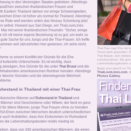
hwung in den Vereinigten Staaten getrieben. Allerdings
 dassEhen zwischen thailändischen Frauen und
th Eastern Thailand stehen vor einige Schwierigkeiten,
olchen Ehen ist höher als normal für Thailand. Allerdings
iese Rate weit werden unten das Niveau Scheidung jetzt
en selbst. Howard aus San Diego, ein ThaiLoveLines
ng Mai mit seiner thailändischen Freundin: "Sicher, einige
e ich oft meine eigene Beziehung ist zu gut, um wahr zu
 gute Sache für uns Jungs und die Thai-Frauen. Ich treffe
ammen seit Jahrzehnten hier gewesen, ich sehe nicht,
Thai Frau sagt Ehe mit i
"
Traum wahr geworden. 
Thai Bräute, sich nieder
eme zu einem Konflikt der Gründe für die Ehe
zurückzuziehen. Die güns
 kulturelle Unterschiede. Es ist wichtig, dass
Lebenshaltungskosten u
g abwägen, ihre Gründe für die unter
Thai Braut
und die
Begin your search on Thai
lhabenden amerikanischen Rentner heiraten. Allerdings
ThaiLoveLines.com
. 
 die falsche Gründen und die überwiegende Mehrheit
Photos Gallery
.
robleme.
hestand in Thailand mit einer Thai-Frau
rikanische Männer auf
Ruhestand in Thailand
und
er Männer sind Geschiedene oder Witwer, der fand es ganz
 für ältere Männer, junge Thai Frauen ohne zu heiraten
 USA Ehen zwischen Menschen deutlich unterschiedlichen
Sie auch feststellen, dass ihre Einkommen im Ruhestand
wo die Lebenshaltungskosten relativ niedrig ist.
eben, dass von 340 amerikanischen Männern, die einen