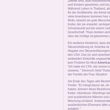
Zweifel sind, dass thailändisc
und Kindern gewidmet, und tun,
Während Leben in Thailand, ab
für die Großfamilie, die fremd is
viele Amerikaner kommen hier w
Motiv, obwohl sie gute Mensche
Kultur, die sie erwartet, verärge
Schwerpunkt auf die wahre Lie
Gesellschaft. Thais denken ande
über die richtige ist gekommen p
Ein weiteres Hindernis, dass d
Steuererklärung ist. Amerika ist
Abgabe von Steuererklärungen in
den USA. Das ist, weil amerikani
weltweiten Einkünfte ungeachte
kein Problem für Most
American
"Ich habe ein CPA, die nenne ich
sowieso. " Dennoch Geld Thailan
der Familie der Frau Situation
Am Ende des Tages alle Bezieh
Forder: "Es hängt davon ab, ob
haben, können diese Beziehunge
Kultur- Abenteuer. Allerdings 
und ausländische Männer und di
Mischung ist falsch. Insbesonder
ausländischen Ehemann älter u
entsteht. "