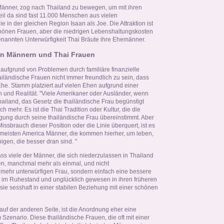
 Männer, zog nach Thailand zu bewegen, um mit ihren
il da sind fast 11.000 Menschen aus vielen
e in der gleichen Region Isaan als Joe. Die Attraktion ist
chönen Frauen, aber die niedrigen Lebenshaltungskosten
nnten Unterwürfigkeit Thai Bräute ihre Ehemänner.
en Männern und Thai Frauen
 aufgrund von Problemen durch familiäre finanzielle
hailändische Frauen nicht immer freundlich zu sein, dass
Ehe. Stamm platziert auf vielen Ehen aufgrund einer
 und Realität. "Viele Amerikaner oder Ausländer, wenn
ailand, das Gesetz die thailändische Frau begünstigt
 mehr. Es ist die Thai Tradition oder Kultur, die die
ung durch seine thailändische Frau übereinstimmt. Aber
sbrauch dieser Position oder die Linie überquert, ist es
ie meisten America Männer, die kommen hierher, um leben,
igen, die besser dran sind. "
ass viele der Männer, die sich niederzulassen in Thailand
n, manchmal mehr als einmal, und nicht
mehr unterwürfigen Frau, sondern einfach eine bessere
d im Ruhestand und unglücklich gewesen in ihren früheren
ie sesshaft in einer stabilen Beziehung mit einer schönen
 auf der anderen Seite, ist die Anordnung eher eine
um Szenario. Diese thailändische Frauen, die oft mit einer