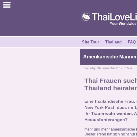
Join for Free
Success Stories
News Centre
Site Tour
Thailand
FAQ
About Us
Amerikanische Männer 
Saturday 8th September 2012 7:55pm
Tell a Friend
Thai Frauen suc
Thailand heirate
How it Works
Eine thailändische Frau, 
Site Tour
New York Post, dass ihr
ihr Traum wahr werden. A
Herausforderungen?
Contact Us
mehr und mehr amerikanische 
Dieser Trend hat sich nicht nur 