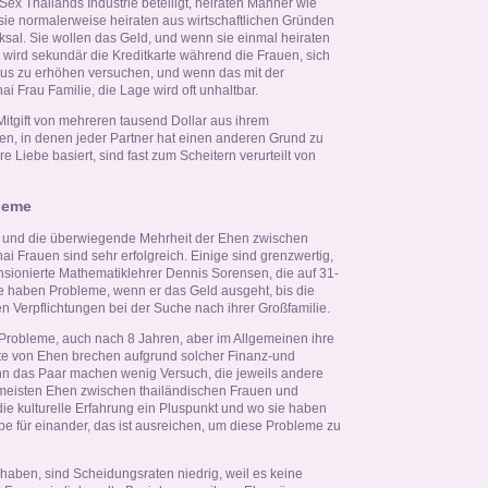
Sex Thailands Industrie beteiligt, heiraten Männer wie
 sie normalerweise heiraten aus wirtschaftlichen Gründen
ksal. Sie wollen das Geld, und wenn sie einmal heiraten
ird sekundär die Kreditkarte während die Frauen, sich
tus zu erhöhen versuchen, und wenn das mit der
i Frau Familie, die Lage wird oft unhaltbar.
itgift von mehreren tausend Dollar aus ihrem
en, in denen jeder Partner hat einen anderen Grund zu
 Liebe basiert, sind fast zum Scheitern verurteilt von
leme
so, und die überwiegende Mehrheit der Ehen zwischen
 Frauen sind sehr erfolgreich. Einige sind grenzwertig,
nsionierte Mathematiklehrer Dennis Sorensen, die auf 31-
ie haben Probleme, wenn er das Geld ausgeht, bis die
Verpflichtungen bei der Suche nach ihrer Großfamilie.
Probleme, auch nach 8 Jahren, aber im Allgemeinen ihre
hte von Ehen brechen aufgrund solcher Finanz-und
nn das Paar machen wenig Versuch, die jeweils andere
 meisten Ehen zwischen thailändischen Frauen und
ie kulturelle Erfahrung ein Pluspunkt und wo sie haben
be für einander, das ist ausreichen, um diese Probleme zu
haben, sind Scheidungsraten niedrig, weil es keine