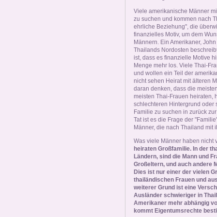
Viele amerikanische Männer mi
zu suchen und kommen nach Th
ehrliche Beziehung", die überwi
finanzielles Motiv, um dem Wun
Männern. Ein Amerikaner, John 
Thailands Nordosten beschreibt
ist, dass es finanzielle Motive 
Menge mehr los. Viele Thai-Fr
und wollen ein Teil der amerika
nicht sehen Heirat mit älteren
daran denken, dass die meisten
meisten Thai-Frauen heiraten, 
schlechteren Hintergrund oder 
Familie zu suchen in zurück zur 
Tat ist es die Frage der "Famili
Männer, die nach Thailand mit 
Was viele Männer haben nicht v
heiraten Großfamilie. In der t
Ländern, sind die Mann und Fra
Großeltern, und auch andere Mit
Dies ist nur einer der vielen
thailändischen Frauen und aus
weiterer Grund ist eine Versc
Ausländer schwieriger in Thail
Amerikaner mehr abhängig von
kommt Eigentumsrechte besti