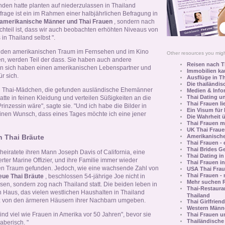
nden hatte planten auf niederzulassen in Thailand
frage ist ein im Rahmen einer halbjährlichen Befragung in
amerikanische Männer und Thai Frauen
, sondern nach
chteil ist, dass wir auch beobachten erhöhten Niveaus von
in Thailand selbst ".
 den amerikanischen Traum im Fernsehen und im Kino
Other resources you might
 werden Teil der dass. Sie haben auch andere
Reisen nach T
den sich haben einen amerikanischen Lebenspartner und
Immobilien ka
r sich.
Ausflüge in T
Die thailändis
sah Thai-Mädchen, die gefunden ausländische Ehemänner
Medien & Info
Thai Dating u
tte in feinen Kleidung und verteilen Süßigkeiten an die
Thai Frauen li
Prinzessin wäre", sagte sie. "Und ich habe die Bilder in
Ein Visum für 
inen Wunsch, dass eines Tages möchte ich eine jener
Die Wahrheit ü
Thai Frauen m
UK Thai Fraue
Amerikanische
 Thai Bräute
Thai Frauen - 
Thai Brides G
ie heiratete ihren Mann Joseph Davis of California, eine
Thai Dating in
ter Marine Offizier, und ihre Familie immer wieder
Thai Frauen i
ihren Traum gefunden. Jedoch, wie eine wachsende Zahl von
USA Thai Frau
Thai Frauen - 
eue Thai Bräute
, beschlossen 54-jährige Joe nicht in
Mehr suchen R
ösen, sondern zog nach Thailand statt. Die beiden leben in
Thai-Restaura
 Haus, das vielen westlichen Haushalten in Thailand
Thailand
enz von den ärmeren Häusern ihrer Nachbarn umgeben.
Thai Girlfrien
Western Männe
ind viel wie Frauen in Amerika vor 50 Jahren", bevor sie
Thai Frauen un
Thailändische
aberisch. "