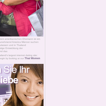
hrem amerikanischen Ehemann ist ein
Zunehmend America Männer suchen
zulassen und in Thailand
tige Entwicklung der
nd das
land's largest internet dating site:
Thai Women
Begin by looking at our