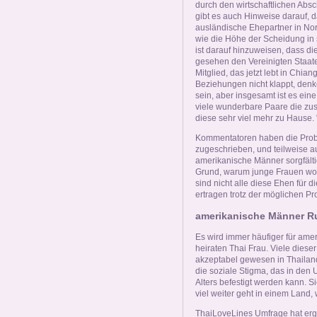
Online Now
durch den wirtschaftlichen Absc
gibt es auch Hinweise darauf,
ausländische Ehepartner in Nor
Women Online
wie die Höhe der Scheidung in s
ist darauf hinzuweisen, dass d
gesehen den Vereinigten Staat
Mitglied, das jetzt lebt in Chia
Men Online
Beziehungen nicht klappt, denk
sein, aber insgesamt ist es eine
viele wunderbare Paare die zus
diese sehr viel mehr zu Hause. 
Kommentatoren haben die Probl
zugeschrieben, und teilweise auf
amerikanische Männer sorgfälti
Grund, warum junge Frauen woh
sind nicht alle diese Ehen für
ertragen trotz der möglichen P
amerikanische Männer Ru
Es wird immer häufiger für ame
heiraten Thai Frau. Viele dies
akzeptabel gewesen in Thailand
die soziale Stigma, das in den
Alters befestigt werden kann. 
viel weiter geht in einem Land, 
ThaiLoveLines Umfrage hat erg