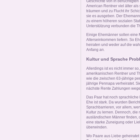
Geschichte von in berüchtigten 
American Rentner viel älter als
träumen und zu Flucht ihr Schic
sie es ausgeben. Der Ehemann w
zu einem höheren sozialen Sta
Unterstützung verbunden die Tha
Einige Ehemänner sollen eine M
Alterseinkommen liefern. So Eh
heiraten und weder auf die wahre
Anfang an.
Kultur und Sprache Prob
Allerdings ist es nicht immer 
amerikanischen Rentner und Thai
wie die zwischen 63-jährige pe
jährige Pennapa verheiratet. S
nächste Rente Zahlungen wegen 
Das Paar hat noch sprachliche 
Ehe ist stark. Da wurden Beric
Sprachbarrieren, vor allem, we
Kultur zu lernen. Dennoch, die
ausländischen Männer finden, d
eine starke Zuneigung oder Lie
überwinden.
Wo Paare aus Liebe geheiratet 