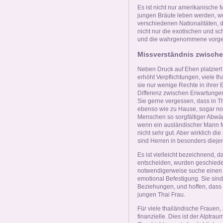
Es ist nicht nur amerikanische
jungen Bräute leben werden, we
verschiedenen Nationalitäten, di
nicht nur die exotischen und s
und die wahrgenommene vorgena
Missverständnis zwisch
Neben Druck auf Ehen platziert
erhöht Verpflichtungen, viele t
sie nur wenige Rechte in ihrer 
Differenz zwischen Erwartungen
Sie gerne vergessen, dass in Th
ebenso wie zu Hause, sogar noch
Menschen so sorgfältiger Abwäg
wenn ein ausländischer Mann Mis
nicht sehr gut. Aber wirklich d
sind Herren in besonders diejen
Es ist vielleicht bezeichnend, d
entscheiden, wurden geschiede
notwendigerweise suche einen 
emotional Befestigung. Sie sin
Beziehungen, und hoffen, dass s
jungen Thai Frau.
Für viele thailändische Frauen,
finanzielle. Dies ist der Alptra