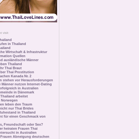
 visit:
hailand
ufen in Thailand
hailand
che Wirtschaft & Infrastruktur
rmation Quellen
nd ausländische Männer
eben Thailand
Ihr Thai Braut
ber Thai Prostitution
achen Kanada Nr. 2
n stehen vor Herausforderungen
 Männer nutzen Internet-Dating
erfolgreich in Australien
emeinde in Dänemark
 Thailand arbeitet
n Norwegen
en leben den Traum
nicht nur Thai Brides
uhestand in Thailand
nt für einen Geschmack von
ds, Freundschaft oder Sex?
r heiraten Frauen Thai
tersucht in Australien
 Frauen Abneigung deutschen