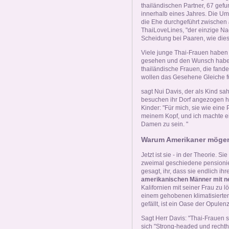
thailändischen Partner, 67 gefu
innerhalb eines Jahres. Die Um
die Ehe durchgeführt zwischen
ThaiLoveLines, "der einzige Na
Scheidung bei Paaren, wie dies 
Viele junge Thai-Frauen haben
gesehen und den Wunsch haben,
thailändische Frauen, die fan
wollen das Gesehene Gleiche fü
sagt Nui Davis, der als Kind 
besuchen ihr Dorf angezogen ha
Kinder: "Für mich, sie wie eine 
meinem Kopf, und ich machte e
Damen zu sein. "
Warum Amerikaner mögen
Jetzt ist sie - in der Theorie. S
zweimal geschiedene pensionier
gesagt, ihr, dass sie endlich 
amerikanischen Männer mit n
Kalifornien mit seiner Frau zu l
einem gehobenen klimatisierten
gefällt, ist ein Oase der Opul
Sagt Herr Davis: "Thai-Frauen s
sich "Strong-headed und rechth