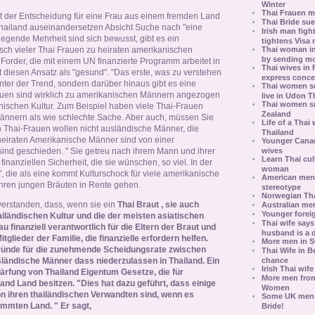
Winter
Thai Frauen m
t der Entscheidung für eine Frau aus einem fremden Land
Thai Bride sue
ailand auseinandersetzen Absicht Suche nach "eine
Irish man figh
egende Mehrheit sind sich bewusst, gibt es ein
tightens Visa 
Thai woman in 
sch vieler Thai Frauen zu heiraten amerikanischen
by sending m
Forder, die mit einem UN finanzierte Programm arbeitet in
Thai wives in 
 diesen Ansatz als "gesund". "Das erste, was zu verstehen
express conce
hinter der Trend, sondern darüber hinaus gibt es eine
Thai women se
auen sind wirklich zu amerikanischen Männern angezogen
live in Udon T
Thai women sn
nischen Kultur. Zum Beispiel haben viele Thai-Frauen
Zealand
 Männern als wie schlechte Sache. Aber auch, müssen Sie
Life of a Thai 
 Thai-Frauen wollen nicht ausländische Männer, die
Thailand
heiraten Amerikanische Männer sind von einer
Younger Canad
wives
sind geschieden. " Sie getreu nach ihrem Mann und ihrer
Learn Thai cul
finanziellen Sicherheit, die sie wünschen, so viel. In der
woman
e", die als eine kommt Kulturschock für viele amerikanische
American men 
ihren jungen Bräuten in Rente gehen.
stereotype
Norwegian Thai
erstanden, dass, wenn sie ein
Thai Braut , sie auch
Australian men
Younger foreig
hailändischen Kultur und die der meisten asiatischen
Thai wife says
u finanziell verantwortlich für die Eltern der Braut und
husband is a 
glieder der Familie, die finanzielle erfordern helfen.
More men in 
 Gründe für die zunehmende Scheidungsrate zwischen
Thai Wife in 
chance
ländische Männer dass niederzulassen in Thailand. Ein
Irish Thai wif
härfung von Thailand Eigentum Gesetze, die für
More men from
and Land besitzen. "Dies hat dazu geführt, dass einige
Women
 ihren thailändischen Verwandten sind, wenn es
Some UK men a
mmten Land. " Er sagt,
Bride!