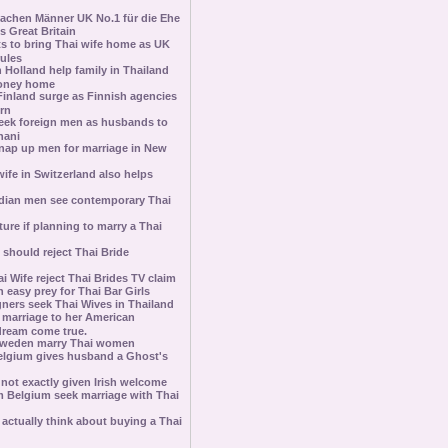
achen Männer UK No.1 für die Ehe
s Great Britain
ts to bring Thai wife home as UK
rules
Holland help family in Thailand
oney home
Finland surge as Finnish agencies
rn
ek foreign men as husbands to
hani
ap up men for marriage in New
wife in Switzerland also helps
ian men see contemporary Thai
ture if planning to marry a Thai
should reject Thai Bride
 Wife reject Thai Brides TV claim
 easy prey for Thai Bar Girls
ners seek Thai Wives in Thailand
 marriage to her American
dream come true.
Sweden marry Thai women
Belgium gives husband a Ghost's
e not exactly given Irish welcome
 Belgium seek marriage with Thai
ctually think about buying a Thai