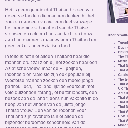
Het is geen geheim dat Thailand is een van
de eerste landen die mannen denken bij het
zoeken naar een vrouw, een deel vanwege
het beroemde schoonheid van de Thaise
vrouwen en ook om hun aandacht en trouw
Other resourc
aan hun mannen - maar waarom Thailand en
Travel
geen enkel ander Aziatisch land
Buying
Entert
In feite is het niet alleen Thailand naar die
The T
Media
mannen eruit zal zien bij het zoeken naar een
Thai 
Aziatische vrouw, maar de Filippijnen,
Thai 
Indonesië en Maleisië zijn ook populair bij
Gettin
The tr
Westerse mannen zoeken een mooie jonge
Thai 
partner. Toch, Thailand lijkt de voorkeur, met
UK Th
vele duizenden 'farang', of buitenlanders, een
Ameri
Thai 
bezoek aan de land tijdens hun vakantie in de
Thai 
hoop van het vinden van de juiste jonge
Thai D
Thaise vrouw. Een van de redenen voor
Thai 
Thailand zijn favoriete is niet alleen de
USA T
Thai W
bijzonder beroemde schoonheid van de
More 