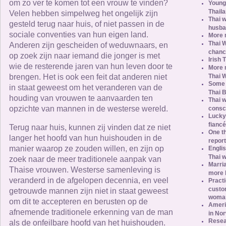
om zo ver te komen tot een vrouw te vinden?
Young
Thail
Velen hebben simpelweg het ongelijk zijn
Thai 
gesteld terug naar huis, of niet passen in de
husba
sociale conventies van hun eigen land.
More 
Thai 
Anderen zijn gescheiden of weduwnaars, en
chanc
op zoek zijn naar iemand die jonger is met
Irish 
wie de resterende jaren van hun leven door te
More 
Thai 
brengen. Het is ook een feit dat anderen niet
Some 
in staat geweest om het veranderen van de
Thai B
houding van vrouwen te aanvaarden ten
Thai w
opzichte van mannen in de westerse wereld.
consc
Lucky
fianc
Terug naar huis, kunnen zij vinden dat ze niet
One th
langer het hoofd van hun huishouden in de
report
manier waarop ze zouden willen, en zijn op
Engli
Thai 
zoek naar de meer traditionele aanpak van
Marri
Thaise vrouwen. Westerse samenleving is
more l
veranderd in de afgelopen decennia, en veel
Practi
custo
getrouwde mannen zijn niet in staat geweest
woma
om dit te accepteren en berusten op de
Ameri
afnemende traditionele erkenning van de man
in No
Resea
als de onfeilbare hoofd van het huishouden.