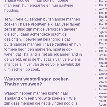
Thaise vrouwen, maar ook hun goede
Thai r
manieren, hun elegantie en hun gastvrije
Thai G
Weste
houding.
Thai B
Thai 
Terwijl vele duizenden buitenlandse mannen
UK me
zoeken
Thaise vrouwen
elk jaar, veel fail-en
Thai B
Irish 
zelfs in strijd zijn met de verborgen gevaren
tighte
die schuilgaan achter deze prachtige
Thai w
gezichten. Hoewel het belangrijk is dat
by se
Thai w
buitenlandse mannen Thaise tradities en hun
agenc
formele begrijpen manieren, moet je ook
Thai 
weten dat Thailand is net als elk ander land in
live i
Thai 
de wereld, en is de thuisbasis van vele wiens
Zeala
intenties zijn ver van de eervolle huwelijk dat
Life o
u misschien op zoek.
Thail
Young
Waarom westerlingen zoeken
Thai 
Learn 
Thaise vrouwen?
woma
Ameri
Waarom hebben mannen komen naar
stere
Norweg
Thailand om een ​​vrouw te zoeken
? Wie
claim
zijn deze mensen die het te vinden nodig is
Austra