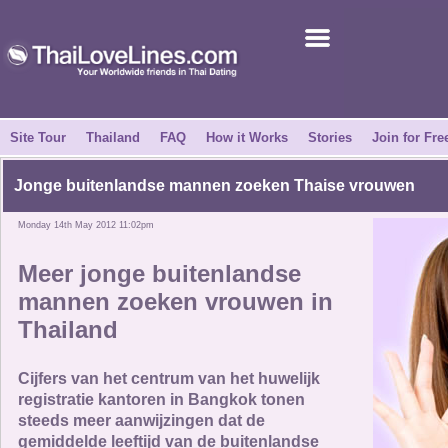
Join for Free
Success Stories
News Centre
Site Tour
Thailand
FAQ
How it Works
Stories
Join for Fre
About Us
Jonge buitenlandse mannen zoeken Thaise vrouwen
Monday 14th May 2012 11:02pm
Tell a Friend
Meer jonge buitenlandse
How it Works
mannen zoeken vrouwen in
Thailand
Site Tour
Cijfers van het centrum van het huwelijk
Contact Us
registratie kantoren in Bangkok tonen
steeds meer aanwijzingen dat de
gemiddelde leeftijd van de buitenlandse