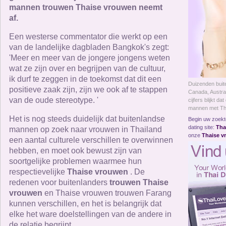
Online Now
mannen trouwen Thaise vrouwen neemt
af.
Women Online
Een westerse commentator die werkt op een
van de landelijke dagbladen Bangkok's zegt:
Men Online
'Meer en meer van de jongere jongens weten
wat ze zijn over en begrijpen van de cultuur,
ik durf te zeggen in de toekomst dat dit een
Duizenden buit
positieve zaak zijn, zijn we ook af te stappen
Canada, Austral
van de oude stereotype. '
cijfers blijkt d
mannen met Th
Het is nog steeds duidelijk dat buitenlandse
Begin uw zoekto
dating site:
Tha
mannen op zoek naar vrouwen in Thailand
onze
Thaise v
een aantal culturele verschillen te overwinnen
hebben, en moet ook bewust zijn van
soortgelijke problemen waarmee hun
respectievelijke
Thaise vrouwen
. De
redenen voor buitenlanders
trouwen Thaise
vrouwen
en Thaise vrouwen trouwen Farang
kunnen verschillen, en het is belangrijk dat
elke het ware doelstellingen van de andere in
de relatie begrijpt.