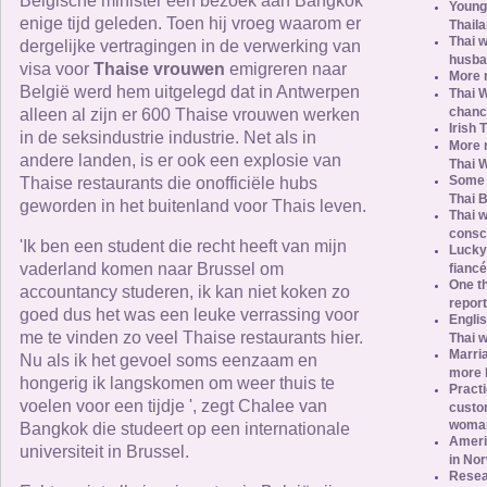
Belgische minister een bezoek aan Bangkok
Young
enige tijd geleden. Toen hij vroeg waarom er
Thail
Thai 
dergelijke vertragingen in de verwerking van
husba
visa voor
Thaise vrouwen
emigreren naar
More 
België werd hem uitgelegd dat in Antwerpen
Thai 
chanc
alleen al zijn er 600 Thaise vrouwen werken
Irish 
in de seksindustrie industrie. Net als in
More 
andere landen, is er ook een explosie van
Thai 
Some 
Thaise restaurants die onofficiële hubs
Thai B
geworden in het buitenland voor Thais leven.
Thai w
consc
'Ik ben een student die recht heeft van mijn
Lucky
vaderland komen naar Brussel om
fianc
One th
accountancy studeren, ik kan niet koken zo
report
goed dus het was een leuke verrassing voor
Engli
me te vinden zo veel Thaise restaurants hier.
Thai 
Marri
Nu als ik het gevoel soms eenzaam en
more l
hongerig ik langskomen om weer thuis te
Practi
voelen voor een tijdje ', zegt Chalee van
custo
woma
Bangkok die studeert op een internationale
Ameri
universiteit in Brussel.
in No
Resea