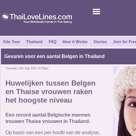
Join for Free
Success Stories
News Centre
Site Tour
Thailand
FAQ
How it Works
Stories
Join for Fre
About Us
Gevaren voor een aantal Belgen in Thailand
Thursday 12th July 2012 10:35pm
Tell a Friend
Huwelijken tussen Belgen
How it Works
en Thaise vrouwen raken
het hoogste niveau
Site Tour
Een record aantal Belgische mannen
Contact Us
trouwen Thaise vrouwen in Thailand.
Op basis van een per hoofd van de analyse,