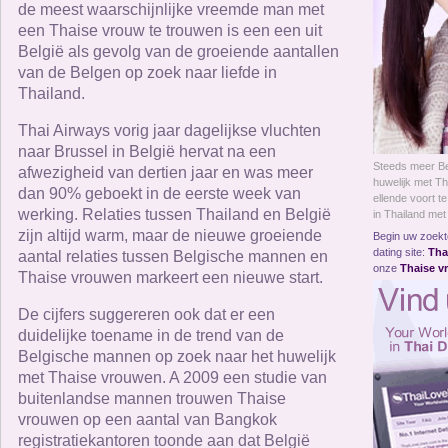
Online Now
de meest waarschijnlijke vreemde man met
een Thaise vrouw te trouwen is een een uit
België als gevolg van de groeiende aantallen
Women Online
van de Belgen op zoek naar liefde in
Thailand.
Men Online
Thai Airways vorig jaar dagelijkse vluchten
naar Brussel in België hervat na een
Steeds meer Be
afwezigheid van dertien jaar en was meer
huwelijk met T
dan 90% geboekt in de eerste week van
ellende voort t
werking. Relaties tussen Thailand en België
in Thailand me
zijn altijd warm, maar de nieuwe groeiende
Begin uw zoekto
dating site:
Tha
aantal relaties tussen Belgische mannen en
onze
Thaise v
Thaise vrouwen markeert een nieuwe start.
De cijfers suggereren ook dat er een
duidelijke toename in de trend van de
Belgische mannen op zoek naar het huwelijk
met Thaise vrouwen. A 2009 een studie van
buitenlandse mannen trouwen Thaise
vrouwen op een aantal van Bangkok
registratiekantoren toonde aan dat België