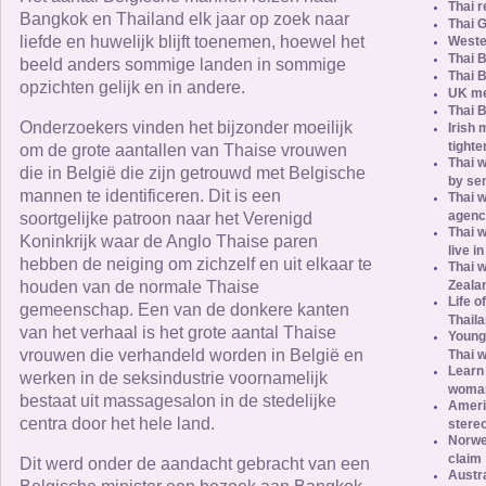
Thai r
Bangkok en Thailand elk jaar op zoek naar
Thai G
liefde en huwelijk blijft toenemen, hoewel het
Weste
Thai B
beeld anders sommige landen in sommige
Thai 
opzichten gelijk en in andere.
UK me
Thai B
Onderzoekers vinden het bijzonder moeilijk
Irish 
tighte
om de grote aantallen van Thaise vrouwen
Thai w
die in België die zijn getrouwd met Belgische
by se
mannen te identificeren. Dit is een
Thai w
agenc
soortgelijke patroon naar het Verenigd
Thai 
Koninkrijk waar de Anglo Thaise paren
live i
hebben de neiging om zichzelf en uit elkaar te
Thai 
houden van de normale Thaise
Zeala
Life o
gemeenschap. Een van de donkere kanten
Thail
van het verhaal is het grote aantal Thaise
Young
vrouwen die verhandeld worden in België en
Thai 
Learn 
werken in de seksindustrie voornamelijk
woma
bestaat uit massagesalon in de stedelijke
Ameri
centra door het hele land.
stere
Norweg
claim
Dit werd onder de aandacht gebracht van een
Austra