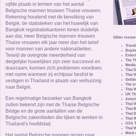
vijfde plaats in termen van het aantal
Belgische mannen trouwen Thaise vrouwen.
Rekening houdend met de bevolking van
België, de statistieken van het huwelijk van
Bangkok registratiekantoren tonen duidelijk
aan dat, meer Belgische mannen trouwen
Other resourc
Thaise vrouwen elk jaar meer dan het tarief
Travel
voor mannen van andere nationaliteiten.
Buying
Terwijl de overgrote meerderheid van
Entert
The T
dergelijke huwelijken zijn zeer succesvol en
Media
duurzaam, kunnen zich problemen voordoen,
Thai 
met name wanneer zij echtpaar beslist te
Thai 
Gettin
vestigen in Thailand in plaats van verhuizing
The tr
naar België.
Thai 
UK Th
Een regelmatige bezoeker van Bangkok
Ameri
Thai 
zullen bekend zijn met de Thaise Belgische
Thai 
Bridge en de grote aantallen van de
Thai D
Belgische zakenlieden die lijken te werken in
Thai 
Thailand's hoofdstad.
USA T
Thai W
More 
Het aantal Belgische mannen reizen naar