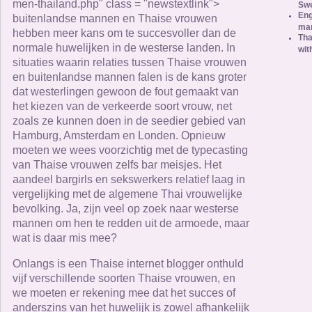
men-thailand.php" class = "newstextlink">
Sw
Eng
buitenlandse mannen en Thaise vrouwen
mar
hebben meer kans om te succesvoller dan de
Tha
normale huwelijken in de westerse landen. In
wit
situaties waarin relaties tussen Thaise vrouwen
en buitenlandse mannen falen is de kans groter
dat westerlingen gewoon de fout gemaakt van
het kiezen van de verkeerde soort vrouw, net
zoals ze kunnen doen in de seedier gebied van
Hamburg, Amsterdam en Londen. Opnieuw
moeten we wees voorzichtig met de typecasting
van Thaise vrouwen zelfs bar meisjes. Het
aandeel bargirls en sekswerkers relatief laag in
vergelijking met de algemene Thai vrouwelijke
bevolking. Ja, zijn veel op zoek naar westerse
mannen om hen te redden uit de armoede, maar
wat is daar mis mee?
Onlangs is een Thaise internet blogger onthuld
vijf verschillende soorten Thaise vrouwen, en
we moeten er rekening mee dat het succes of
anderszins van het huwelijk is zowel afhankelijk