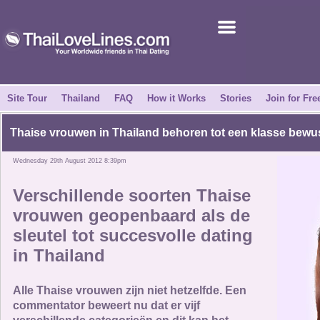
Join for Free
Success Stories
News Centre
Site Tour
Thailand
FAQ
How it Works
Stories
Join for Fre
About Us
Thaise vrouwen in Thailand behoren tot een klasse bew
Wednesday 29th August 2012 8:39pm
Tell a Friend
Verschillende soorten Thaise
How it Works
vrouwen geopenbaard als de
sleutel tot succesvolle dating
Site Tour
in Thailand
Contact Us
Alle Thaise vrouwen zijn niet hetzelfde. Een
commentator beweert nu dat er vijf