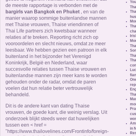
You
de meeste rapportage is verbonden met de
Tha
bargirls van Bangkok en Phuket
, en van de
Tha
hus
manier waarop sommige buitenlandse mannen
Mor
met Thaise vrouwen, Thaise vriendinnen of
Tha
Thai Life partners zich kwetsbaar wanneer
ch
Iri
relaties af te breken. Reporting richt zich op
Mor
vooroordelen en slecht nieuws, omdat ze meer
Th
leesbaar. We hebben gezien een patroon in elk
Som
Tha
buitenland in het bijzonder het Verenigd
Tha
Koninkrijk, België en Nederland, waar
con
succesvolle relaties tussen Thaise vrouwen en
Luc
buitenlandse mannen zijn meer kans te worden
fia
One
gehouden onder de radar, omdat de paren
rep
voelen dat hun relatie beter vertrouwelijk
Eng
behandeld.
Tha
Mar
mor
Dit is de andere kant van dating Thaise
Pra
vrouwen, de goede kant, die weinig verslag. Uit
cus
onderzoek blijkt steeds weer dat huwelijken
wo
Ame
tussen een < href =
in 
"https://www.thailovelines.com/Frontinfo/foreign-
Res