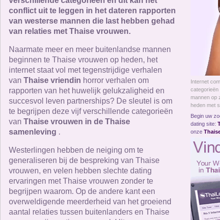
Online Now
verschillende categorieën en dit kan het
conflict uit te leggen in het dateren rapporten
van westerse mannen die last hebben gehad
Women Online
van relaties met Thaise vrouwen.
Naarmate meer en meer buitenlandse mannen
Men Online
beginnen te Thaise vrouwen op heden, het
internet staat vol met tegenstrijdige verhalen
van
Thaise vriendin
horror verhalen om
Internet com
rapporten van het huwelijk gelukzaligheid en
categorieën
mannen op z
succesvol leven partnerships? De sleutel is om
heden met s
te begrijpen deze vijf verschillende categorieën
Begin uw zoe
van
Thaise vrouwen in de Thaise
dating site:
samenleving
.
onze
Thaise
Westerlingen hebben de neiging om te
generaliseren bij de bespreking van Thaise
vrouwen, en velen hebben slechte dating
ervaringen met Thaise vrouwen zonder te
begrijpen waarom. Op de andere kant een
overweldigende meerderheid van het groeiend
aantal relaties tussen buitenlanders en Thaise