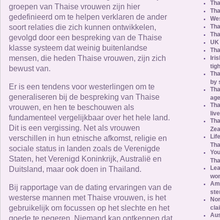
Tha
groepen van Thaise vrouwen zijn hier
Tha
gedefinieerd om te helpen verklaren de ander
Wes
soort relaties die zich kunnen ontwikkelen,
Tha
Tha
gevolgd door een bespreking van de Thaise
UK 
klasse systeem dat weinig buitenlandse
Tha
mensen, die heden Thaise vrouwen, zijn zich
Iri
tig
bewust van.
Tha
by 
Er is een tendens voor westerlingen om te
Tha
generaliseren bij de bespreking van Thaise
age
Tha
vrouwen, en hen te beschouwen als
liv
fundamenteel vergelijkbaar over het hele land.
Tha
Dit is een vergissing. Net als vrouwen
Zea
Lif
verschillen in hun etnische afkomst, religie en
Tha
sociale status in landen zoals de Verenigde
You
Staten, het Verenigd Koninkrijk, Australië en
Tha
Lea
Duitsland, maar ook doen in Thailand.
wo
Ame
Bij rapportage van de dating ervaringen van de
ste
westerse mannen met Thaise vrouwen, is het
Nor
gebruikelijk om focussen op het slechte en het
cla
Aus
goede te negeren. Niemand kan ontkennen dat