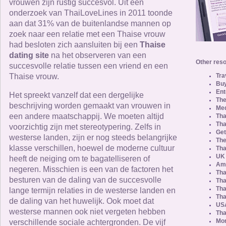
vrouwen zijn rustig succesvol. Uit een
onderzoek van ThaiLoveLines in 2011 toonde
aan dat 31% van de buitenlandse mannen op
zoek naar een relatie met een Thaise vrouw
had besloten zich aansluiten bij een
Thaise
dating site
na het observeren van een
Other reso
succesvolle relatie tussen een vriend en een
Thaise vrouw.
Tra
Buy
Ent
Het spreekt vanzelf dat een dergelijke
The
beschrijving worden gemaakt van vrouwen in
Med
een andere maatschappij. We moeten altijd
Tha
Tha
voorzichtig zijn met stereotypering. Zelfs in
Get
westerse landen, zijn er nog steeds belangrijke
The
klasse verschillen, hoewel de moderne cultuur
Tha
UK 
heeft de neiging om te bagatelliseren of
Ame
negeren. Misschien is een van de factoren het
Tha
besturen van de daling van de succesvolle
Tha
Tha
lange termijn relaties in de westerse landen en
Tha
de daling van het huwelijk. Ook moet dat
USA
westerse mannen ook niet vergeten hebben
Tha
Mor
verschillende sociale achtergronden. De vijf